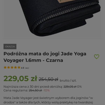
OKAZJA
Podróżna mata do jogi Jade Yoga
Voyager 1.6mm - Czarna
4.8
(
42
)
229,05 zł
254,50 zł
brutto
/
szt.
Najniższa cena z 30 dni przed obniżką:
229,05 zł
0%
Cena regularna:
254,50 zł
-10%
Mata Jade Voyager jest świetnym wyborem dla joginów "w
drodze" a także dla tych, którzy wolą praktykę na twardszej