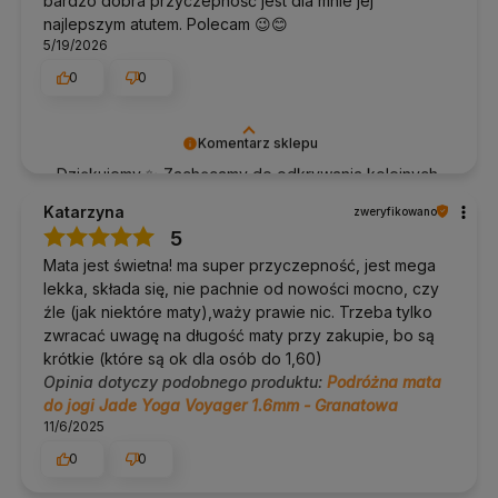
bardzo dobra przyczepność jest dla mnie jej
najlepszym atutem. Polecam 😉😊
5/19/2026
0
0
Komentarz sklepu
Dziękujemy ✨ Zachęcamy do odkrywania kolejnych
produktów, które mogą wzbogacić Twoją praktykę.
Katarzyna
zweryfikowano
5
Mata jest świetna! ma super przyczepność, jest mega
lekka, składa się, nie pachnie od nowości mocno, czy
źle (jak niektóre maty),waży prawie nic. Trzeba tylko
zwracać uwagę na długość maty przy zakupie, bo są
krótkie (które są ok dla osób do 1,60)
Opinia dotyczy podobnego produktu:
Podróżna mata
do jogi Jade Yoga Voyager 1.6mm - Granatowa
11/6/2025
0
0