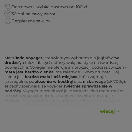
Darmowa i szybka dostawa od 100 zł
30 dni na łatwy zwrot
Bezpieczne zakupy
Mata
Jade Voyager
jest świetnym wyborem dla joginów
"w
drodze",
a także dla tych, którzy wolą praktykę na twardszej
powierzchni. Voyager nie oferuje amortyzacji podczas ćwiczeń -
mata jest bardzo cienka
, ma zaledwie 1.6mm grubości. Jej
zaletą jest
bardzo mała ilość miejsca,
którą zajmuje
(szczególnie po
złożeniu w kostkę
) oraz
niska waga
(ok 700g).
Te cechy sprawiają, że Voyager
świetnie sprawdza się w
podróży
. Voyager może służyć jako samodzielna mata, można
też położyć ją na innej macie aby zwiększyć amortyzację.
Voyager
, jak wszystkie maty Jade, jest wykonana z kauczuku i
zapewnia
niesamowitą antypoślizgowość
podczas ćwiczeń.
wiecej
Jeśli często będziesz składać matę w kostkę - widoczne będą
lekkie zagięcia na macie - tak jak na ubraniach, które składamy
do walizki. Aby zminimalizować ten efekt, matę warto trzymać
zrolowaną kiedy nie jesteśmy w podróży i nie jest to niezbędne.