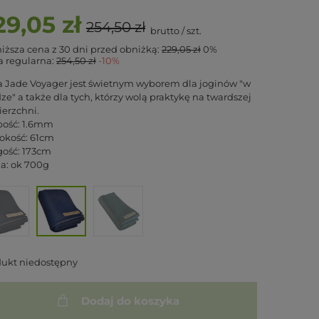
29,05 zł
254,50 zł
brutto
/
szt.
iższa cena z 30 dni przed obniżką:
229,05 zł
0%
 regularna:
254,50 zł
-10%
 Jade Voyager jest świetnym wyborem dla joginów "w
ze" a także dla tych, którzy wolą praktykę na twardszej
erzchni.
bość: 1.6mm
okość: 61cm
ość: 173cm
a: ok 700g
dukt niedostępny
Dodaj do koszyka