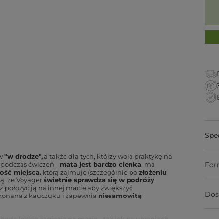
Spe
ów
"w drodze",
a także dla tych, którzy wolą praktykę na
i podczas ćwiczeń -
mata jest bardzo cienka
, ma
For
ość miejsca,
którą zajmuje (szczególnie po
złożeniu
ją, że Voyager
świetnie sprawdza się w podróży
.
 położyć ją na innej macie aby zwiększyć
Dos
wykonana z kauczuku i zapewnia
niesamowitą
 będą lekkie zagięcia na macie - tak jak na ubraniach,