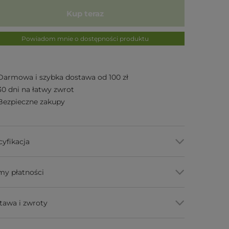
Kup teraz
Powiadom mnie o dostępności produktu
Darmowa i szybka dostawa od 100 zł
30 dni na łatwy zwrot
Bezpieczne zakupy
cyfikacja
my płatności
tawa i zwroty