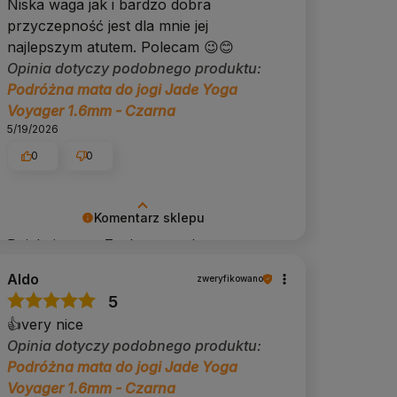
Niska waga jak i bardzo dobra
przyczepność jest dla mnie jej
najlepszym atutem. Polecam 😉😊
Opinia dotyczy podobnego produktu:
Podróżna mata do jogi Jade Yoga
Voyager 1.6mm - Czarna
5/19/2026
0
0
Komentarz sklepu
Dziękujemy ✨ Zachęcamy do
odkrywania kolejnych produktów, które
Aldo
zweryfikowano
mogą wzbogacić Twoją praktykę.
5
👍️very nice
Opinia dotyczy podobnego produktu:
Podróżna mata do jogi Jade Yoga
Voyager 1.6mm - Czarna