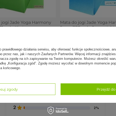
o mydła. Na koniec mycia spłukujemy porządnie i
ani nie suszyć na słońcu.
 jogi Jade Yoga Harmony
Mata do jogi Jade Yoga H
stu woń naturalnego kauczuku, która z czasem się
3cm) - Kiwi
5mm (188cm) - Jasnoniebi
 zł
469,00 zł
cie znajdziesz ich ponad 200 rodzajów:
maty do jogi
o prawidłowego działania serwisu, aby oferować funkcje społecznościowe, an
no przez nas, jak i naszych Zaufanych Partnerów. Więcej informacji znajdzie
nacza zgodę na ich zapisywanie na Twoim komputerze. Możesz określić war
kładkę „Konfiguracja zgód”. Zgodę możesz wycofać w dowolnym momencie popr
5
nia końcowego.
88%
4
7%
suj zgody
Przejdź do
3
2%
2
2%