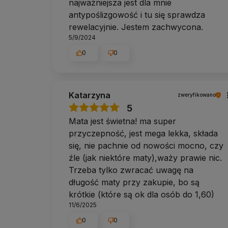
najważniejsza jest dla mnie
antypoślizgowość i tu się sprawdza
rewelacyjnie. Jestem zachwycona.
5/9/2024
0
0
Katarzyna
zweryfikowano
5
Mata jest świetna! ma super
przyczepność, jest mega lekka, składa
się, nie pachnie od nowości mocno, czy
źle (jak niektóre maty),waży prawie nic.
Trzeba tylko zwracać uwagę na
długość maty przy zakupie, bo są
krótkie (które są ok dla osób do 1,60)
11/6/2025
0
0