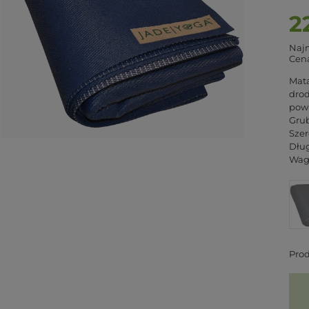
2
Najn
Cena
Mata
drod
powi
Gru
Szer
Dług
Wag
Pro