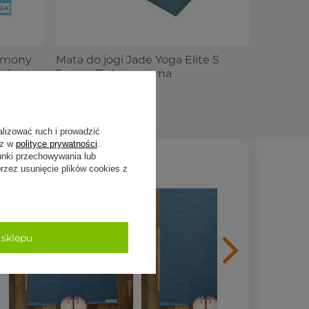
armony
Mata do jogi Jade Yoga Elite S
eska
5mm - Zielonoczarna
589,00 zł
alizować ruch i prowadzić
sz w
polityce prywatności
.
unki przechowywania lub
zez usunięcie plików cookies z
 sklepu