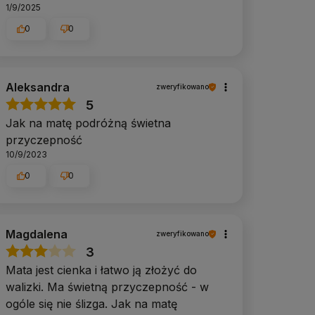
1/9/2025
0
0
Aleksandra
zweryfikowano
5
Jak na matę podróżną świetna
przyczepność
10/9/2023
0
0
Magdalena
zweryfikowano
3
Mata jest cienka i łatwo ją złożyć do
walizki. Ma świetną przyczepność - w
ogóle się nie ślizga. Jak na matę