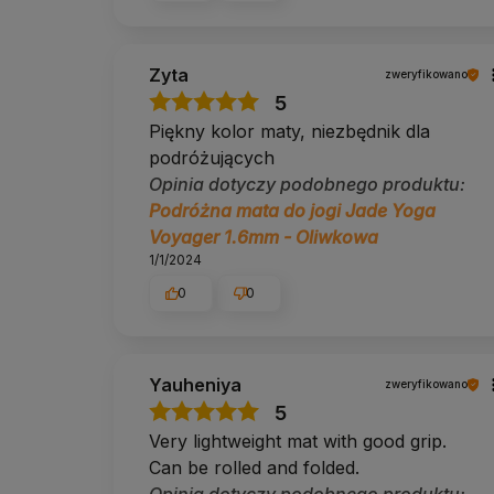
Zyta
zweryfikowano
5
Piękny kolor maty, niezbędnik dla
podróżujących
Opinia dotyczy podobnego produktu:
Podróżna mata do jogi Jade Yoga
Voyager 1.6mm - Oliwkowa
1/1/2024
0
0
Yauheniya
zweryfikowano
5
Very lightweight mat with good grip.
Can be rolled and folded.
Opinia dotyczy podobnego produktu: