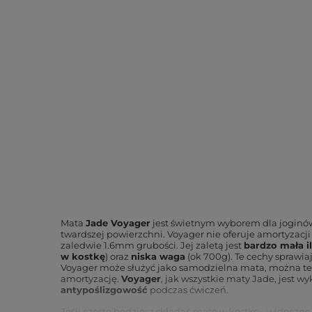
Mata
Jade Voyager
jest świetnym wyborem dla jogin
twardszej powierzchni. Voyager nie oferuje amortyzacj
zaledwie 1.6mm grubości. Jej zaletą jest
bardzo mała il
w kostkę
) oraz
niska waga
(ok 700g). Te cechy sprawia
Voyager może służyć jako samodzielna mata, można też
amortyzację.
Voyager
, jak wszystkie maty Jade, jest 
antypoślizgowość
podczas ćwiczeń.
Jeśli często będziesz składać matę w kostkę - widoczne