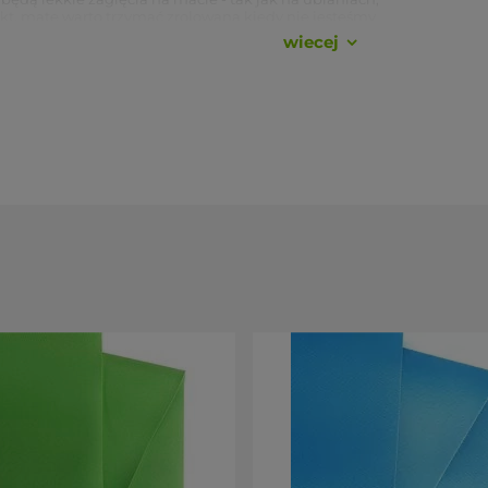
kt, matę warto trzymać zrolowaną kiedy nie jesteśmy
wiecej
rodku pozostałych mat Jade) w tym modelu jest
acie do jogi - fajnych
kolorów
, niesamowitej
ści, że produkt jest wytwarzany w
odpowiedzialny,
e z
naturalnego kauczuku
, zbieranego z drzew
ierający sztucznych składników, PVC ani EVA. Jade,
la Przyszłości), sadzi
jedno drzewo za każdą
ilion drzew!
ks
e są wykonane z kauczuku, możliwa jest obecność
amy, aby osoby uczulone na lateks unikały kontaktu z