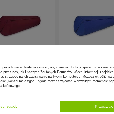
o jogi Sayoga z bordowym
Wałek do jogi Sayoga z sz
wcem
pokrowcem
o prawidłowego działania serwisu, aby oferować funkcje społecznościowe, an
no przez nas, jak i naszych Zaufanych Partnerów. Więcej informacji znajdzie
 zł
159,00 zł
nacza zgodę na ich zapisywanie na Twoim komputerze. Możesz określić war
kładkę „Konfiguracja zgód”. Zgodę możesz wycofać w dowolnym momencie popr
nia końcowego.
5
98%
suj zgody
Przejdź do
oga, Iyengar, medytacja