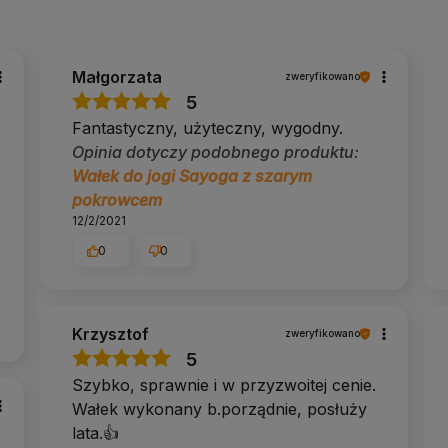
niż pianka.
Delikatny szelest podczas zmiany pozycji
Małgorzata
zweryfikowano
5
Fantastyczny, użyteczny, wygodny.
urze.
Opinia dotyczy podobnego produktu:
Wałek do jogi Sayoga z szarym
pokrowcem
12/2/2021
0
0
samym kolorze.
ga Bazar
Krzysztof
zweryfikowano
5
Szybko, sprawnie i w przyzwoitej cenie.
Wałek wykonany b.porządnie, posłuży
lata.👍️
Zafu z podwójnym pokrowcem