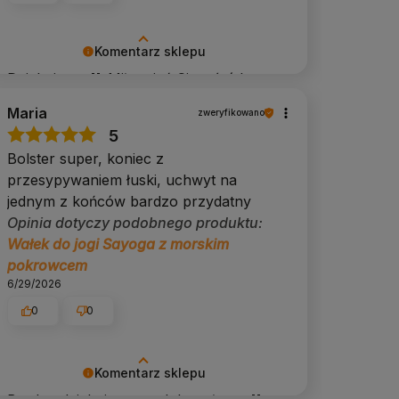
Komentarz sklepu
Dziękujemy 💚 Miło mieć Cię wśród
naszych klientów.
Maria
zweryfikowano
5
Bolster super, koniec z
przesypywaniem łuski, uchwyt na
jednym z końców bardzo przydatny
Opinia dotyczy podobnego produktu:
Wałek do jogi Sayoga z morskim
pokrowcem
6/29/2026
0
0
Komentarz sklepu