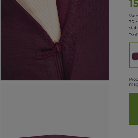
1
Wałe
70 ×
stab
wyg
Prod
mag