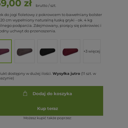
59,00 zł
brutto
/
szt.
k do jogi fioletowy z pokrowcem to bawełniany bolster
 20 cm wypełniony naturalną łuską gryki - ok. 4 kg
ilnego podparcia. Zdejmowany, piorący się pokrowiec i
odny uchwyt do przenoszenia.
+3 więcej
ukt dostępny w dużej ilości
Wysyłka
jutro
(11 szt. w
azynie)
Dodaj do koszyka
Kup teraz
Możesz kupić także poprzez: