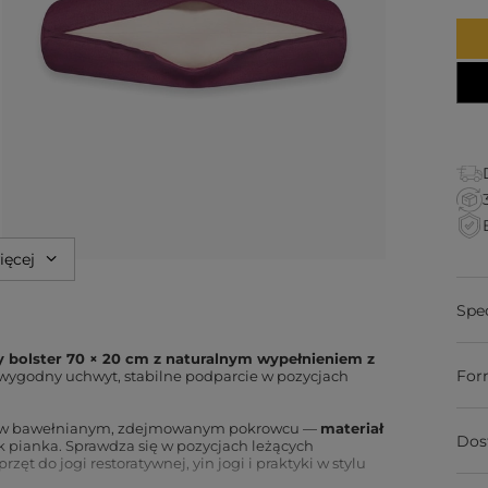
ięcej
Spe
 bolster 70 × 20 cm z naturalnym wypełnieniem z
For
ygodny uchwyt, stabilne podparcie w pozycjach
ętą w bawełnianym, zdejmowanym pokrowcu —
materiał
Dos
jak pianka. Sprawdza się w pozycjach leżących
zęt do jogi restoratywnej, yin jogi i praktyki w stylu