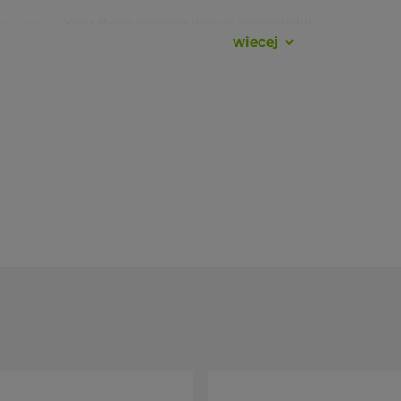
ratywnej, a
Yoga Bazar pomaga dobrać odpowiedni
wiecej
ała, nie spłaszcza się z czasem.
wagi ok. 4 kg.
lientów Yoga Bazar
(TrustMate, cały okres sprzedaży).
ch przygodę z jogą" - Marta
knie" - Izabela
. Bolster jest super. Jestem bardzo zadowolona z