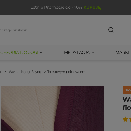
Letnie Promocje do -40%
KUPUJĘ
CESORIA DO JOGI
MEDYTACJA
MARKI
gi
Wałek do jogi Sayoga z fioletowym pokrowcem
NAS
Wa
fi