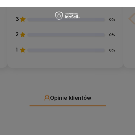
4
2%
 przechowywania w wilgoci
3
niskiej temperaturze; nie prać wypełnienia
0%
2
0%
1
gę oraz jogę Iyengara.
0%
pozycjach leżących, siedzących i relaksacyjnych.
giczne wypełnienie.
jęć grupowych.
odpowiedni?
oło 4 kg i zajmuje więcej miejsca niż
koc do jogi
.
Opinie klientów
wardość
- w takim przypadku lepszym wyborem może
.
ego produktu
- w pralce można prać wyłącznie
się spodziewać?