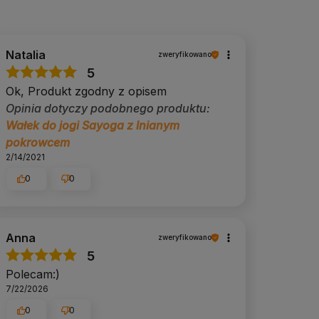
Natalia
zweryfikowano
5
Ok, Produkt zgodny z opisem
Opinia dotyczy podobnego produktu:
Wałek do jogi Sayoga z lnianym
pokrowcem
2/14/2021
0
0
Anna
zweryfikowano
5
Polecam:)
7/22/2026
0
0