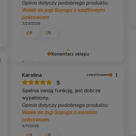
Opinia dotyczy podobnego produktu:
 siedzące
siad do medytacji
Wałek do jogi Sayoga z szafirowym
pokrowcem
tak, przez zamek
7/23/2026
ok. 2 kg
0
0
medytacja siedząca
Komentarz sklepu
 relaksacyjnych, natomiast zafu jest przeznaczone
Dziękujemy ✨
Karolina
zweryfikowano
5
h?
Spełnia swoją funkcję, jest dobrze
wypełniony.
aktyki.
Opinia dotyczy podobnego produktu:
Wałek do jogi Sayoga z morskim
pokrowcem
4/11/2026
0
0