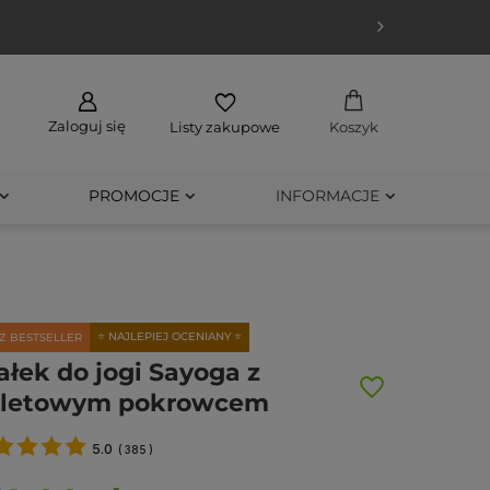
Zaloguj się
Listy zakupowe
Koszyk
PROMOCJE
INFORMACJE
⭐ NAJLEPIEJ OCENIANY ⭐
Z BESTSELLER
łek do jogi Sayoga z
oletowym pokrowcem
5.0
(
385
)