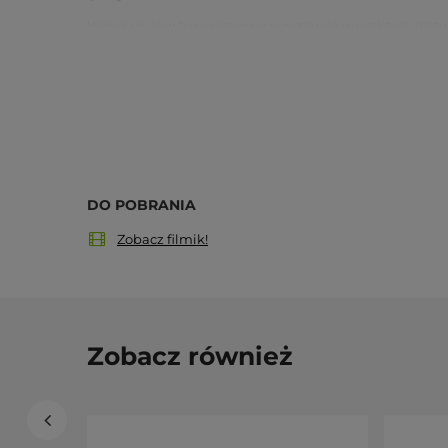
Wałek do jogi to podstawowe wsparcie w praktyce resto
bolster
do stylu Twojej praktyki.
Zalety
Wypełnienie z łuski gryki
- dopasowuje się do ci
Dobra cyrkulacja powietrza.
Zdejmowany pokrowiec, który można prać.
Wygodny uchwyt
- ułatwia przenoszenie mimo 
Antybakteryjne i hipoalergiczne.
DO POBRANIA
Zobacz filmik!
Co mówią praktykujący
Seria wałków do jogi ma
ocenę 5.0/5.0 z 381 opinii k
„Wałek świetny i bardzo ważny dla osób rozpoczynający
Zobacz również
„Bardzo dobra jakość i świetne wykonanie. Wygląda pię
„Wszystko dotarło na czas, dokładnie tak jak na stronie
zakupu" - Alicja