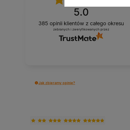
Nie zalecany do
prania całości w pralce,
5.0
Pielęgnacja
zdjąć pokrowiec, prać w 
385
opinii klientów
z całego okresu
zebranych i zweryfikowanych przez
Dla kogo jest ten wałek?
Dla osób praktykujących jogę restoratywną, yin jo
Dla osób potrzebujących stabilnego podparcia w 
Dla użytkowników ceniących naturalne, hipoaler
Do praktyki w domu, studiu jogi oraz podczas za
Dla kogo ten model może nie być 
Jak zbieramy opinie?
Dla osób często podróżujących
- wałek waży ok
Dla osób chcących samodzielnie regulować t
być
zafu z możliwością zmiany ilości wypełnienia
Dla osób oczekujących możliwości prania cał
zdejmowany pokrowiec.
Wypełnienie z łuski gryki - czego 