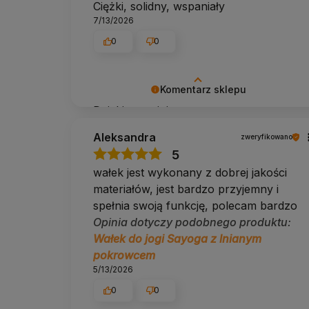
Ciężki, solidny, wspaniały
7/13/2026
Zastosowanie
pozycje leżące i częściowo
0
0
Regulacja twardości
brak
Waga
ok. 4 kg
Komentarz sklepu
Najlepszy do
Savasana, yin joga
Dzięki za opinię ✨
Wałek najlepiej sprawdza się w pozycjach leżących i
Aleksandra
przede wszystkim do medytacji w siadzie.
zweryfikowano
5
wałek jest wykonany z dobrej jakości
Najczęstsze pytania
materiałów, jest bardzo przyjemny i
Czy wałek nadaje się dla początkującyc
spełnia swoją funkcję, polecam bardzo
Opinia dotyczy podobnego produktu:
Tak, łuska gryki dopasowuje się do ciała od pierwszej pr
Wałek do jogi Sayoga z lnianym
Jakie są wymiary i waga?
pokrowcem
5/13/2026
70 × 20 cm, ok. 4 kg.
0
0
Czy pokrowiec można prać?