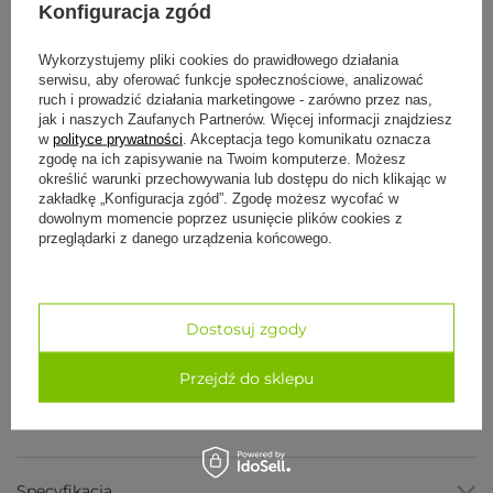
Konfiguracja zgód
Darmowa i szybka dostawa od 100 zł
30 dni na łatwy zwrot
Wykorzystujemy pliki cookies do prawidłowego działania
Bezpieczne zakupy
serwisu, aby oferować funkcje społecznościowe, analizować
ruch i prowadzić działania marketingowe - zarówno przez nas,
jak i naszych Zaufanych Partnerów. Więcej informacji znajdziesz
w
polityce prywatności
. Akceptacja tego komunikatu oznacza
zgodę na ich zapisywanie na Twoim komputerze. Możesz
określić warunki przechowywania lub dostępu do nich klikając w
zakładkę „Konfiguracja zgód”. Zgodę możesz wycofać w
dowolnym momencie poprzez usunięcie plików cookies z
Produkt należy do limitowanej kolekcji zainspirowanej energią,
odrodzeniem i ruchem
kolibra.
Wykonana z intencją i dostępna
przeglądarki z danego urządzenia końcowego.
przez ograniczony czas.
Ręczniki
Yogitoes
to, obok mat eKO i PRO, jedne z
flagowych
produktów Manduki
. Bardzo szybko podbiły serca adeptów
dynamicznych form jogi, zapewniając
Dostosuj zgody
świetną
antypoślizgowość
nawet podczas bardzo
intensywnych treningów. Ręczniki Yogitoes urzekają
Przejdź do sklepu
także
designem
. W ofercie Manduki znajdziemy zarówno
klasyczne, stonowane kolory jak i fantazyjne wzory w
wiecej
intensywnych barwach. Każda kolekcja ręczników Yogitoes ma
swój
motyw przewodni
.
W ręcznikach
Yogitoes
zastosowano sprawdzoną technologię
silikonowych „kropek”
Skidless
, dzięki której ręcznik
przywiera
Specyfikacja