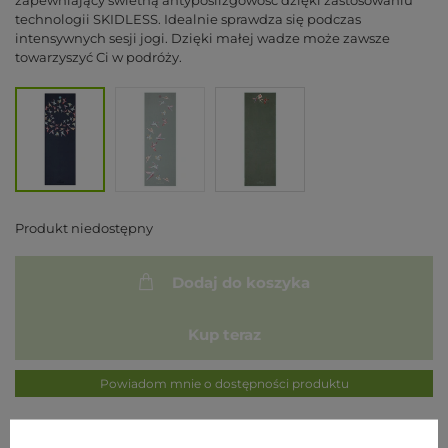
zapewniający świetną antypoślizgowość dzięki zastosowaniu
technologii SKIDLESS. Idealnie sprawdza się podczas
intensywnych sesji jogi. Dzięki małej wadze może zawsze
towarzyszyć Ci w podróży.
Produkt niedostępny
Dodaj do koszyka
Kup teraz
Powiadom mnie o dostępności produktu