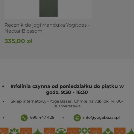
metali ciężkich
Idealnie sprawdza się w
podróży
Ręcznik Yogitoes jest
miękki
,
przyjemny w dotyku
, a
przy tym bardzo łatwo
chłonący
wilgoć i pot
Ręcznik do jogi Manduka Yogitoes -
Nectar Blossom
335,00 zł
Infolinia czynna od poniedziałku do piątku w
godz. 9:30 - 16:30
Sklep internetowy - Yoga Bazar
,
Chmielna 73b lok. 14
,
00-
801
Warszawa
690 447 426
info@yogabazar.pl