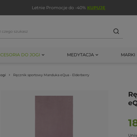
Letnie Promocje do -40%
KUPUJĘ
CESORIA DO JOGI
MEDYTACJA
MARKI
jogi
Ręcznik sportowy Manduka eQua - Elderberry
Rę
eQ
1
Uniw