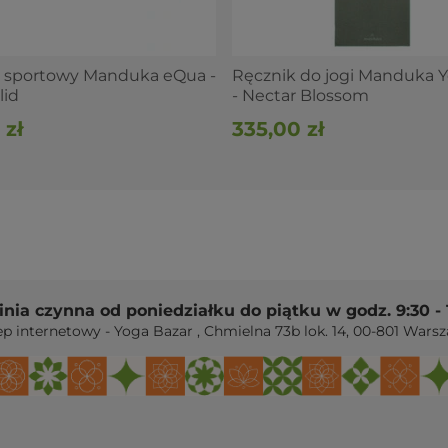
 producentów akcesoriów do jogi, słynący szczególnie
ość z troską o środowisko na każdym etapie produkcji.
 sportowy Manduka eQua -
Ręcznik do jogi Manduka Y
jenoczonych, jej nazwa pochodzi od pozycji żaby,
lid
- Nectar Blossom
cy Manduki Petera Steriosa.
 zł
335,00 zł
cie znajdziesz ich ponad 200 rodzajów:
maty do jogi
linia czynna od poniedziałku do piątku w godz. 9:30 - 
ep internetowy - Yoga Bazar
,
Chmielna 73b lok. 14
,
00-801
Warsz