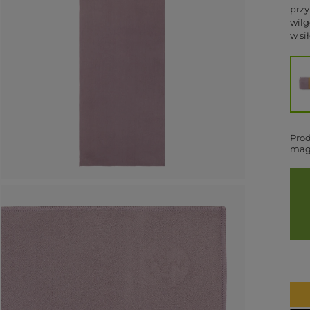
przy
wilg
w si
Prod
mag