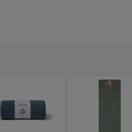
ostać poddany recyklingowi.
iczeń kiedy zaczyna wchłaniać pot i wilgoć (tzw. wet-
ika, warto delikatnie zmoczyć miejsca gdzie będziemy
rami
iach) lub rozwiesić do wyschnięcia