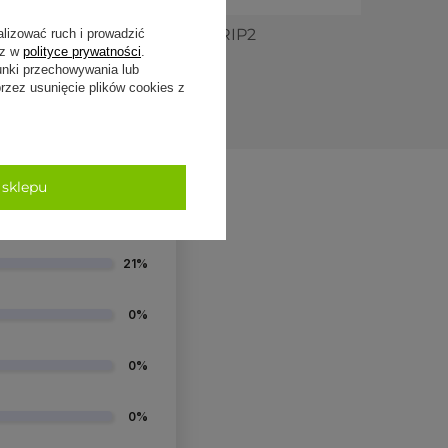
natowy
Ręcznik do jogi GRIP2
alizować ruch i prowadzić
sz w
polityce prywatności
.
ciemnoczerwony
unki przechowywania lub
139,00 zł
zez usunięcie plików cookies z
 sklepu
79%
21%
0%
0%
0%