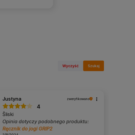
Wyczyść
Szukaj
Justyna
zweryfikowano
4
Šliski
Opinia dotyczy podobnego produktu:
Ręcznik do jogi GRIP2
2/8/2024