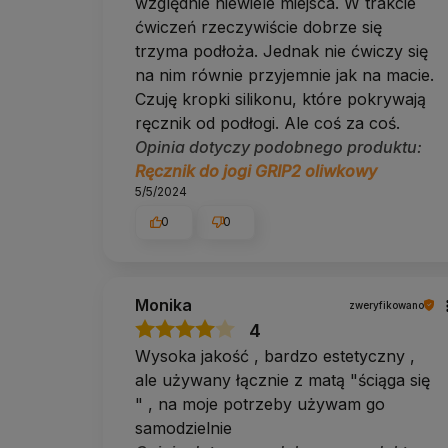
względnie niewiele miejsca. W trakcie
ćwiczeń rzeczywiście dobrze się
trzyma podłoża. Jednak nie ćwiczy się
na nim równie przyjemnie jak na macie.
Czuję kropki silikonu, które pokrywają
ręcznik od podłogi. Ale coś za coś.
Opinia dotyczy podobnego produktu:
Ręcznik do jogi GRIP2 oliwkowy
5/5/2024
0
0
Monika
zweryfikowano
4
Wysoka jakość , bardzo estetyczny ,
ale używany łącznie z matą "ściąga się
" , na moje potrzeby używam go
samodzielnie