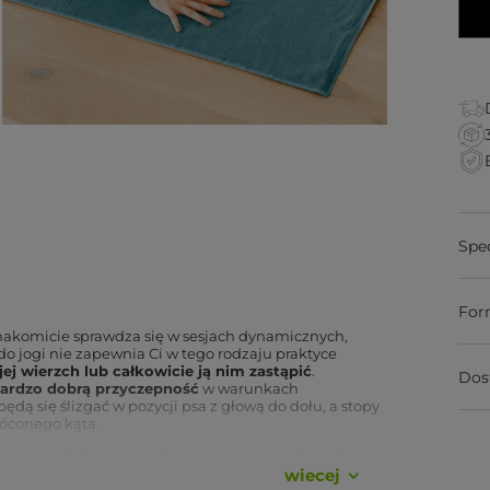
Spe
For
nakomicie sprawdza się w sesjach dynamicznych,
do jogi nie zapewnia Ci w tego rodzaju praktyce
ej wierzch lub całkowicie ją nim zastąpić
.
Dos
ardzo dobrą przyczepność
w warunkach
ędą się ślizgać w pozycji psa z głową do dołu, a stopy
róconego kąta.
uteczność w trudnych warunkach
wiecej