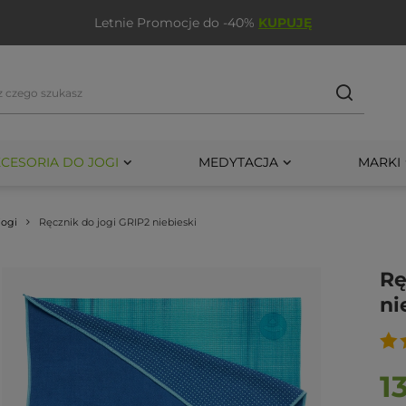
Letnie Promocje do -40%
KUPUJĘ
CESORIA DO JOGI
MEDYTACJA
MARKI
jogi
Ręcznik do jogi GRIP2 niebieski
Rę
ni
1