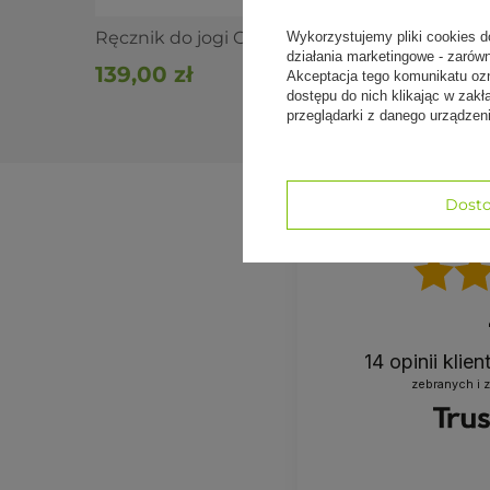
W razie pytań napisz lub zadzwoń do nas
690 447 426
Ręcznik do jogi GRIP2 błękitny
Ręcznik
Wykorzystujemy pliki cookies d
działania marketingowe - zarów
brzoskw
139,00 zł
Akceptacja tego komunikatu oz
139,00
dostępu do nich klikając w za
przeglądarki z danego urządze
Dosto
14
opinii klie
zebranych i 