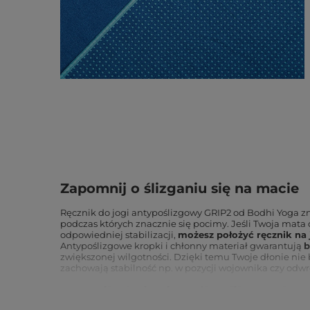
Zapomnij o ślizganiu się na macie
Ręcznik do jogi antypoślizgowy GRIP2 od Bodhi Yoga z
podczas których znacznie się pocimy. Jeśli Twoja mata 
odpowiedniej stabilizacji,
możesz położyć ręcznik na j
Antypoślizgowe kropki i chłonny materiał gwarantują
b
zwiększonej wilgotności. Dzięki temu Twoje dłonie nie b
zachowają stabilność np. w pozycji wojownika czy odw
Ręcznik do jogi z mikrofibry – sk