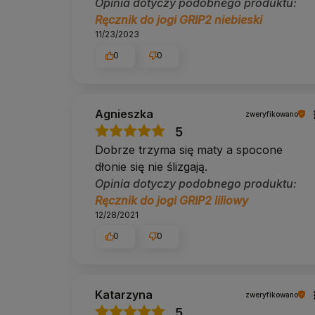
Opinia dotyczy podobnego produktu:
Ręcznik do jogi GRIP2 niebieski
11/23/2023
0
0
Agnieszka
zweryfikowano
5
Dobrze trzyma się maty a spocone
dłonie się nie ślizgają.
Opinia dotyczy podobnego produktu:
Ręcznik do jogi GRIP2 liliowy
12/28/2021
0
0
Katarzyna
zweryfikowano
5