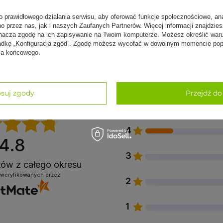
 do jogi GRIP2
Ręcznik do jogi GRIP2 gra
o prawidłowego działania serwisu, aby oferować funkcje społecznościowe, an
no przez nas, jak i naszych Zaufanych Partnerów. Więcej informacji znajdzie
iniowy
139,00 zł
nacza zgodę na ich zapisywanie na Twoim komputerze. Możesz określić war
 zł
kładkę „Konfiguracja zgód”. Zgodę możesz wycofać w dowolnym momencie popr
nia końcowego.
suj zgody
Przejdź do
5
4
4.8
3
ntów
z całego okresu
zweryfikowanych przez
2
1