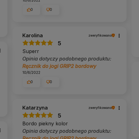
10/6/2022
0
0
Karolina
zweryfikowano
5
Superr
Opinia dotyczy podobnego produktu:
Ręcznik do jogi GRIP2 bordowy
10/6/2022
0
0
Katarzyna
zweryfikowano
5
Bordo piekny kolor
Opinia dotyczy podobnego produktu:
Ręcznik do jogi GRIP2 bordowy