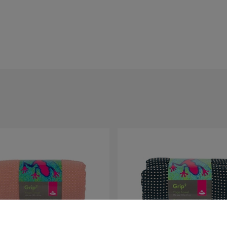
 dotyku mikrofibry, która z łatwością
wchłania
 tym ma właściwości antybakteryjne, co oznacza, że
czysz zatem zdrowo i higienicznie.
aga wydajność,
dając jeszcze więcej przyjemności z
 oraz silikonowe kropki antypoślizgowe)
zuwać wybielacza.
ilości.
dolność ręcznika do wchłaniania wilgoci)
cie znajdziesz ich ponad 200 rodzajów:
maty do jogi