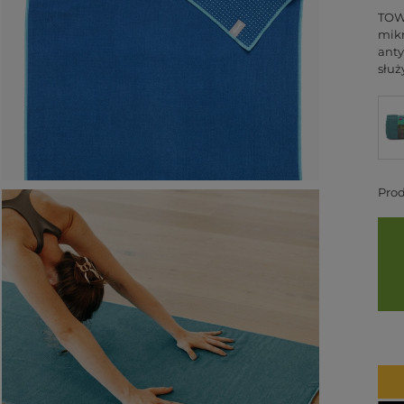
TOWE
mikr
anty
służ
Pro