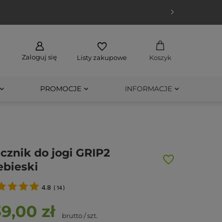
Zaloguj się
Listy zakupowe
Koszyk
PROMOCJE
INFORMACJE
cznik do jogi GRIP2
ebieski
4.8
(
14
)
39,00 zł
brutto
/
szt.