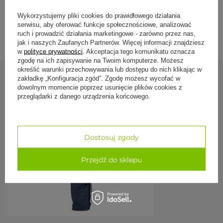
Szerokie rozpięcie i miękka wyściółka
, matę łatwo
włożysz i wyjmiesz.
Wykorzystujemy pliki cookies do prawidłowego działania
Wewnętrzna kieszonka
, na telefon, klucze, zegarek czy
Dostawa i zwroty
biżuterię.
serwisu, aby oferować funkcje społecznościowe, analizować
ruch i prowadzić działania marketingowe - zarówno przez nas,
jak i naszych Zaufanych Partnerów. Więcej informacji znajdziesz
Parametry
w
polityce prywatności
. Akceptacja tego komunikatu oznacza
zgodę na ich zapisywanie na Twoim komputerze. Możesz
określić warunki przechowywania lub dostępu do nich klikając w
Parametr
Wartość
zakładkę „Konfiguracja zgód”. Zgodę możesz wycofać w
Zobacz również
dowolnym momencie poprzez usunięcie plików cookies z
Marka /
Bodhi Yoga Asana Bag XL 70
przeglądarki z danego urządzenia końcowego.
model
Materiał
poliester / poliamid
Pokrowiec na 
Wymiary
81 × 15 cm
- szary
Dostosuj zgody
pokrowca
119,00 zł
Pojemność
maty do 70 cm szerokości, 5 mm grubości,
Przejdź do sklepu
do 2 m długości + drobne akcesoria
Zapięcie
szerokie rozpięcie z miękką wyściółką
Pasek
regulowany + dwie rączki
Kieszenie
wewnętrzna kieszonka na drobiazgi