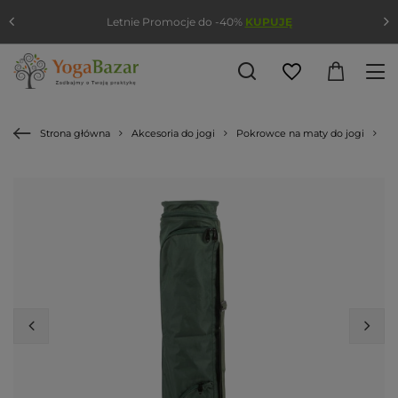
Letnie Promocje do -40%
KUPUJĘ
Strona główna
Akcesoria do jogi
Pokrowce na maty do jogi
Po