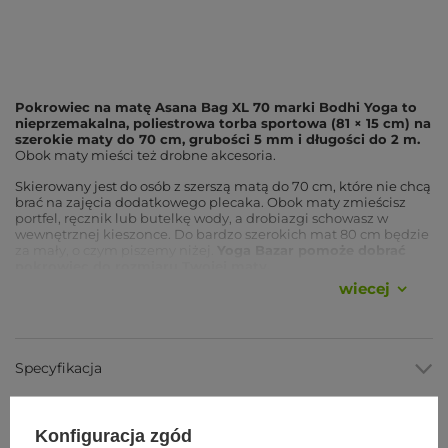
Pokrowiec na matę Asana Bag XL 70 marki Bodhi Yoga to
nieprzemakalna, poliestrowa torba sportowa (81 × 15 cm) na
szerokie maty do 70 cm, grubości 5 mm i długości do 2 m.
Obok maty mieści też drobne akcesoria.
Skierowany jest do osób z szerszą matą do 70 cm, które nie chcą
brać na zajęcia dodatkowego plecaka. Obok maty zmieścisz
portfel, ręcznik lub butelkę wody, a drobiazgi schowasz w
wewnętrznej kieszonce. Do bardzo szerokich mat 80 cm będzie
za mały, o czym piszemy niżej.
Yoga Bazar pomoże dobrać
pokrowiec do rozmiaru Twojej maty.
wiecej
Zalety
Pojemność do maty 70 cm
, mieści szerokie maty do 5
Specyfikacja
mm grubości i długości do 2 m.
Nieprzemakalny poliester
, chroni matę przed deszczem,
śniegiem i wilgocią w domu.
Regulowany pasek i dwie rączki
, nosisz torbę na
Formy płatności
ramieniu, w poprzek ciała lub w dłoni.
Konfiguracja zgód