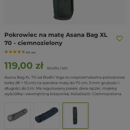
Pokrowiec na matę Asana Bag XL
70 - ciemnozielony
4.9
(
40
)
119,00 zł
brutto
/
szt.
Asana Bag XL 70 od Bodhi Yoga to nieprzemakalna poliestrowa
torba (81 × 15 cm) na szerokie maty do 70 cm, 5 mm grubości i
długości do 2 m. Ma regulowany pasek, dwie rączki, miękką
wyściółkę i wewnętrzną kieszonkę. Kolor/wzór: Ciemnozielona.