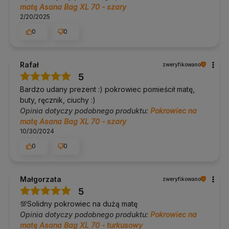
Czy zmieści się mata 80 cm?
matę Asana Bag XL 70 - szary
2/20/2025
Nie. Do mat szerszych niż 70 cm potrzebny jest większy
0
0
pokrowiec.
Jak nosi się torbę?
Rafał
zweryfikowano
Na regulowanym pasku lub dwóch rączkach, na ramieniu, w
5
poprzek ciała albo w dłoni.
Bardzo udany prezent :) pokrowiec pomieścił matę,
Czy zmieści akcesoria obok maty?
buty, ręcznik, ciuchy :)
Opinia dotyczy podobnego produktu:
Pokrowiec na
Tak, obok maty schowasz portfel, ręcznik lub butelkę wody, a
matę Asana Bag XL 70 - szary
drobiazgi w wewnętrznej kieszonce.
10/30/2024
0
0
Dodatkowe informacje
Dostawa:
Polska i UE, darmowa od 100 zł.
Zwroty:
14 dni bez podania przyczyny.
Małgorzata
zweryfikowano
Pomoc w doborze:
tel. 690 447 426 (pon–pt 9:30–16:30),
5
info@yogabazar.pl.
💯Solidny pokrowiec na dużą matę
Od 2014 roku doradzamy w doborze sprzętu do jogi i pilatesu.
Opinia dotyczy podobnego produktu:
Pokrowiec na
Klienci często pytają nas, jaki pokrowiec pasuje do ich maty, a
po naszym bezpłatnym doradztwie zwroty zdarzają się
matę Asana Bag XL 70 - turkusowy