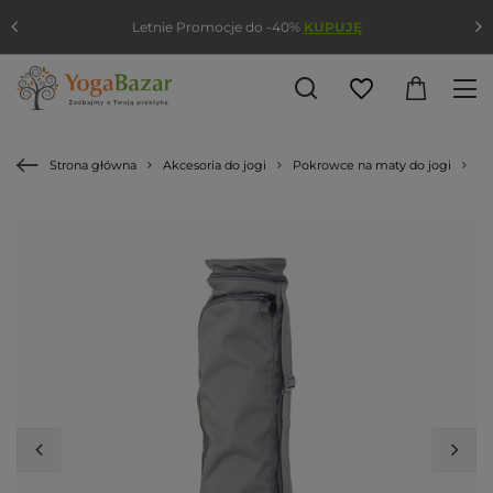
Letnie Promocje do -40%
KUPUJĘ
Strona główna
Akcesoria do jogi
Pokrowce na maty do jogi
Po