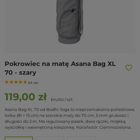
Pokrowiec na matę Asana Bag XL
70 - szary
4.9
(
40
)
119,00 zł
brutto
/
szt.
Asana Bag XL 70 od Bodhi Yoga to nieprzemakalna poliestrowa
torba (81 × 15 cm) na szerokie maty do 70 cm, 5 mm grubości i
długości do 2 m. Ma regulowany pasek, dwie rączki, miękką
wyściółkę i wewnętrzną kieszonkę. Kolor/wzór: Ciemnozielona.