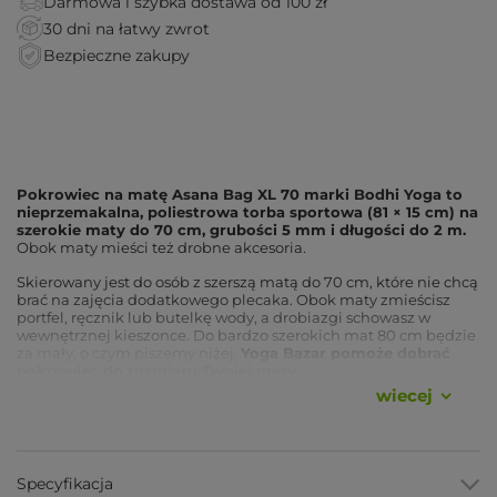
Darmowa i szybka dostawa od 100 zł
30 dni na łatwy zwrot
Bezpieczne zakupy
Pokrowiec na matę Asana Bag XL 70 marki Bodhi Yoga to
nieprzemakalna, poliestrowa torba sportowa (81 × 15 cm) na
szerokie maty do 70 cm, grubości 5 mm i długości do 2 m.
Obok maty mieści też drobne akcesoria.
Skierowany jest do osób z szerszą matą do 70 cm, które nie chcą
brać na zajęcia dodatkowego plecaka. Obok maty zmieścisz
portfel, ręcznik lub butelkę wody, a drobiazgi schowasz w
wewnętrznej kieszonce. Do bardzo szerokich mat 80 cm będzie
za mały, o czym piszemy niżej.
Yoga Bazar pomoże dobrać
pokrowiec do rozmiaru Twojej maty.
wiecej
Zalety
Pojemność do maty 70 cm
, mieści szerokie maty do 5
Specyfikacja
mm grubości i długości do 2 m.