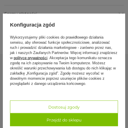
Nieprzemakalny poliester
, chroni matę przed deszczem,
śniegiem i wilgocią w domu.
Regulowany pasek i dwie rączki
, nosisz torbę na
Formy płatności
ramieniu, w poprzek ciała lub w dłoni.
Szerokie rozpięcie i miękka wyściółka
, matę łatwo
Konfiguracja zgód
włożysz i wyjmiesz.
Wewnętrzna kieszonka
, na telefon, klucze, zegarek czy
Dostawa i zwroty
biżuterię.
Wykorzystujemy pliki cookies do prawidłowego działania
serwisu, aby oferować funkcje społecznościowe, analizować
Parametry
ruch i prowadzić działania marketingowe - zarówno przez nas,
jak i naszych Zaufanych Partnerów. Więcej informacji znajdziesz
w
polityce prywatności
. Akceptacja tego komunikatu oznacza
Parametr
Wartość
zgodę na ich zapisywanie na Twoim komputerze. Możesz
określić warunki przechowywania lub dostępu do nich klikając w
Zobacz również
Marka /
Bodhi Yoga Asana Bag XL 70
zakładkę „Konfiguracja zgód”. Zgodę możesz wycofać w
model
dowolnym momencie poprzez usunięcie plików cookies z
przeglądarki z danego urządzenia końcowego.
Materiał
poliester / poliamid
Pokrowiec na
Wymiary
81 × 15 cm
brzoskwiniowy
pokrowca
129,00 zł
Dostosuj zgody
Pojemność
maty do 70 cm szerokości, 5 mm grubości,
do 2 m długości + drobne akcesoria
Przejdź do sklepu
Zapięcie
szerokie rozpięcie z miękką wyściółką