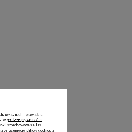
alizować ruch i prowadzić
sz w
polityce prywatności
.
unki przechowywania lub
zez usunięcie plików cookies z