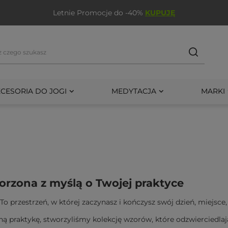
Letnie Promocje do -40%
KUPUJĘ
CESORIA DO JOGI
MEDYTACJA
MARKI
rzona z myślą o Twojej praktyce
To przestrzeń, w której zaczynasz i kończysz swój dzień, miejsc
ną praktykę, stworzyliśmy kolekcję wzorów, które
odzwierciedlaj