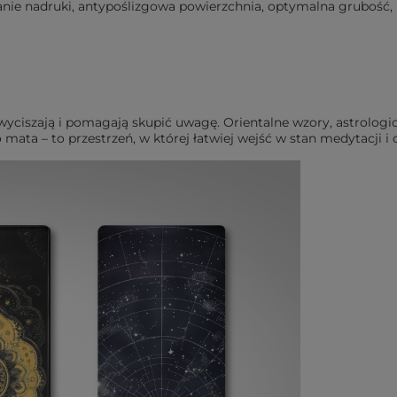
anie nadruki, antypoślizgowa powierzchnia, optymalna grubość, m
 wyciszają i pomagają skupić uwagę. Orientalne wzory, astrologi
ko mata – to przestrzeń, w której łatwiej wejść w stan medytacji 