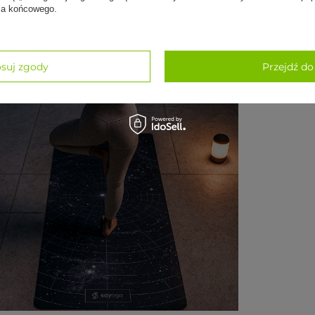
nia końcowego.
suj zgody
Przejdź do