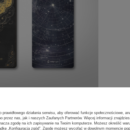
o prawidłowego działania serwisu, aby oferować funkcje społecznościowe, an
no przez nas, jak i naszych Zaufanych Partnerów. Więcej informacji znajdzie
nacza zgodę na ich zapisywanie na Twoim komputerze. Możesz określić war
kładkę „Konfiguracja zgód”. Zgodę możesz wycofać w dowolnym momencie popr