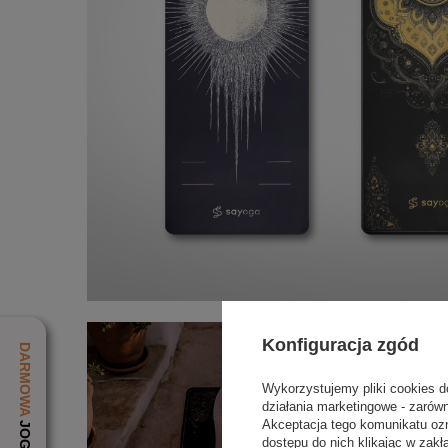
Konfiguracja zgód
Wykorzystujemy pliki cookies d
działania marketingowe - zarów
Akceptacja tego komunikatu oz
dostępu do nich klikając w za