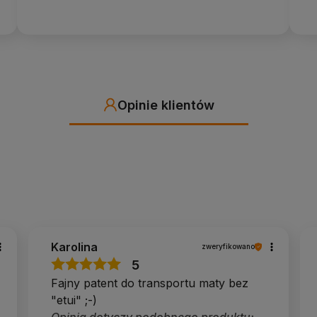
ęc mata pozostaje zwinięta podczas transportu.
Opinie klientów
.
z ramię.
Karolina
zweryfikowano
5
–16:30), info@yogabazar.pl.
Fajny patent do transportu maty bez
"etui" ;-)
tesu. Klienci często pytają nas, czy do ich maty lepsza
 doradztwie zwroty zdarzają się naprawdę rzadko.
Opinia dotyczy podobnego produktu: