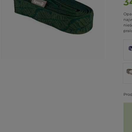
3
Opas
najw
nieś
pral
Pro