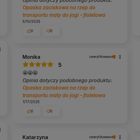
Opaska zaciskowa na rzep do
transportu maty do jogi - fioletowa
5/10/2025
ą wspólne dla wszystkich wariantów tego modelu.
0
0
Monika
ilatesem, działający od 2014 roku.
Selekcjonujemy
zweryfikowano
amy, co sprawdzi się w Twojej praktyce. Obsługujemy
5
rmy. Blisko 19 000 opinii klientów (ocena 4,9) i
 sposób na to, żeby zakup był pewną decyzją.
🤩🤩🤩
Opinia dotyczy podobnego produktu:
lub zadzwoń. Doradzimy.
Opaska zaciskowa na rzep do
cie znajdziesz ich ponad 200 rodzajów:
maty do jogi
transportu maty do jogi - fioletowa
1/17/2025
0
0
Katarzyna
zweryfikowano