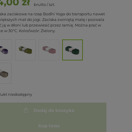
4,00 zł
brutto
/
szt.
ka zaciskowa na rzep Bodhi Yoga do transportu nawet
iększych mat do jogi. Zaciska zwiniętą matę i pozwala
ć ją w dłoni lub przewiesić przez ramię. Można prać w
ce w 30°C. Kolor/wzór: Zielony.
dukt niedostępny
Dodaj do koszyka
Kup teraz