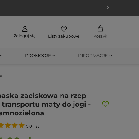
Zaloguj się
Listy zakupowe
Koszyk
PROMOCJE
INFORMACJE
na
aska zaciskowa na rzep
 transportu maty do jogi -
emnozielona
5.0
(
28
)