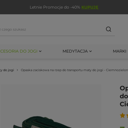
Letnie Promocje do -40%
KUPUJĘ
CESORIA DO JOGI
MEDYTACJA
MARKI
y do jogi
Opaska zaciskowa na rzep do transportu maty do jogi - Ciemnozielo
Op
do
Ci