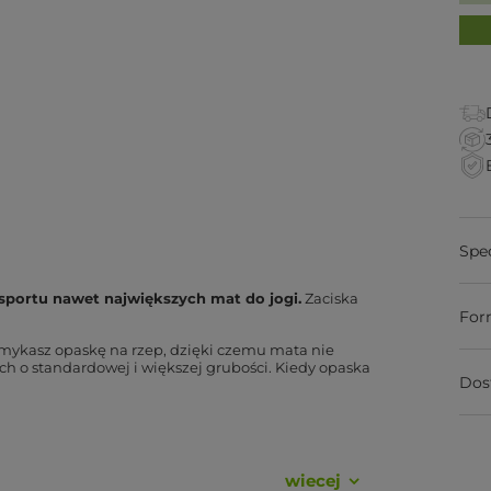
Spe
sportu nawet największych mat do jogi.
Zaciska
For
domykasz opaskę na rzep, dzięki czemu mata nie
ach o standardowej i większej grubości. Kiedy opaska
Dos
wiecej
 opaskę jednym ruchem.