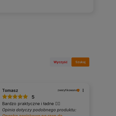
Wyczyść
Szukaj
Tomasz
zweryfikowano
5
Bardzo praktyczne i ładne 👍🏻
Opinia dotyczy podobnego produktu:
Opaska zaciskowa na rzep do