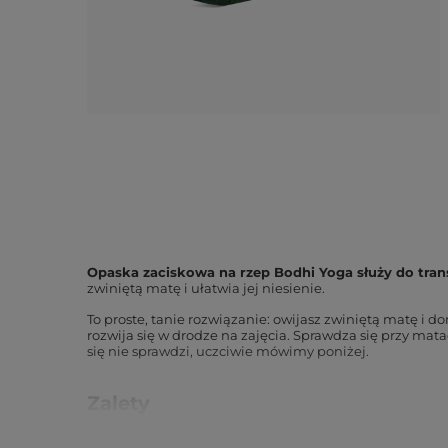
Opaska zaciskowa na rzep Bodhi Yoga służy do tran
zwiniętą matę i ułatwia jej niesienie.
To proste, tanie rozwiązanie: owijasz zwiniętą matę i 
rozwija się w drodze na zajęcia. Sprawdza się przy mat
się nie sprawdzi, uczciwie mówimy poniżej.
Zalety
Zapięcie na rzep
, szybko domykasz i otwierasz