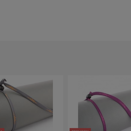
e maty.
inimum miejsca.
 do bardzo cienkich mat podróżnych)
zajęcia.
zania zamiast pokrowca.