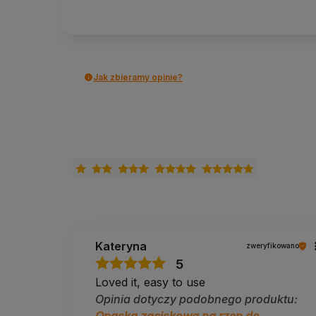
Czy mata nie rozwinie się w drodze?
Opaska zaciska zwiniętą matę i domyka się na rzep, wi
Czy można ją prać?
Jak zbieramy opinie?
Tak, w pralce w temperaturze do 30°C.
Jak zakłada się opaskę?
Owijasz nią zwiniętą matę i domykasz zapięcie na rzep
Jak nosić matę z tą opaską?
Zaciśniętą matę niesiesz w dłoni lub przewieszasz prze
Dodatkowe informacje
Kateryna
zweryfikowano
Dostawa:
Polska i UE, darmowa od 100 zł.
5
Zwroty:
14 dni bez podania przyczyny.
Pomoc w doborze:
tel. 690 447 426 (pon–pt 9:30
Loved it, easy to use
Opinia dotyczy podobnego produktu:
Od 2014 roku doradzamy w doborze sprzętu do jogi i pila
będzie opaska, czy pokrowiec, a po naszym bezpłatnym
Opaska zaciskowa na rzep do