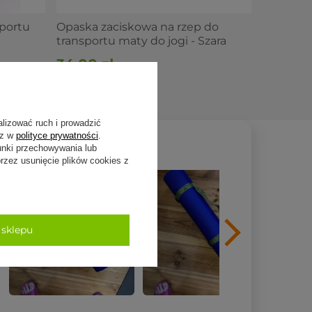
portu
Opaska zaciskowa na rzep do
transportu maty do jogi - Szara
34,00 zł
2,90 zł
-19%
alizować ruch i prowadzić
sz w
polityce prywatności
.
unki przechowywania lub
zez usunięcie plików cookies z
 sklepu