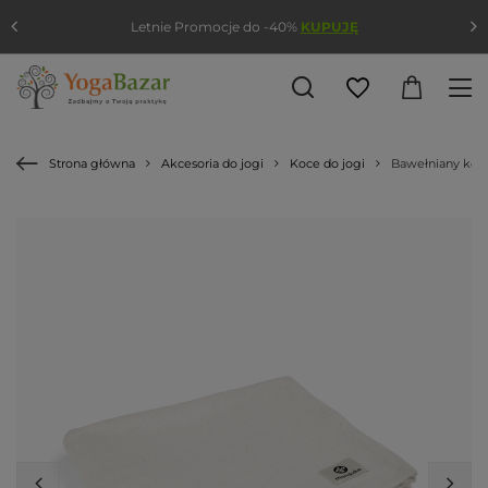
Letnie Promocje do -40%
KUPUJĘ
Strona główna
Akcesoria do jogi
Koce do jogi
Bawełniany koc 