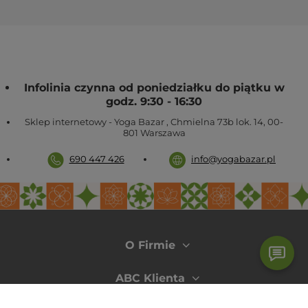
wałki do jogi
inne akcesoria do jogi
W razie pytań napisz lub zadzwoń do nas
690 447 426
Infolinia czynna od poniedziałku do piątku w
godz. 9:30 - 16:30
Sklep internetowy - Yoga Bazar
,
Chmielna 73b lok. 14
,
00-
801
Warszawa
690 447 426
info@yogabazar.pl
O Firmie
ABC Klienta