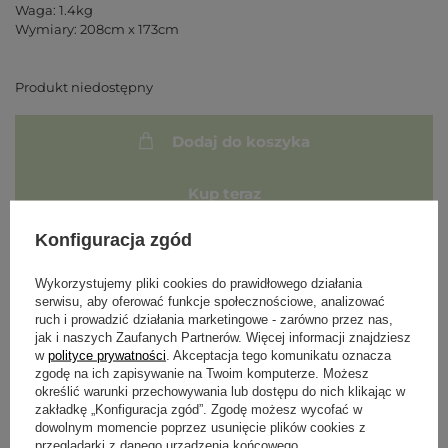
Waga: 1.4kg
Wymiary: 208cm x 173cm
Produkt niedostępny
Dodaj do koszyka
Kup teraz
Konfiguracja zgód
Powiadom mnie o dostępności produktu
Wykorzystujemy pliki cookies do prawidłowego działania
serwisu, aby oferować funkcje społecznościowe, analizować
Darmowa i szybka dostawa od 100 zł
ruch i prowadzić działania marketingowe - zarówno przez nas,
jak i naszych Zaufanych Partnerów. Więcej informacji znajdziesz
30 dni na łatwy zwrot
w
polityce prywatności
. Akceptacja tego komunikatu oznacza
Bezpieczne zakupy
zgodę na ich zapisywanie na Twoim komputerze. Możesz
określić warunki przechowywania lub dostępu do nich klikając w
zakładkę „Konfiguracja zgód”. Zgodę możesz wycofać w
dowolnym momencie poprzez usunięcie plików cookies z
przeglądarki z danego urządzenia końcowego.