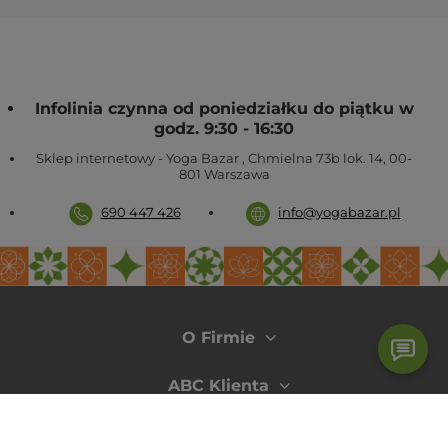
W naszej ofercie znajdziesz także:
klocki do jogi
paski do jogi
wałki do jogi
inne akcesoria do jogi
Infolinia czynna od poniedziałku do piątku w
W razie pytań napisz lub zadzwoń do nas
690 447 426
godz. 9:30 - 16:30
Sklep internetowy - Yoga Bazar
,
Chmielna 73b lok. 14
,
00-
801
Warszawa
690 447 426
info@yogabazar.pl
O Firmie
ABC Klienta
Moje konto