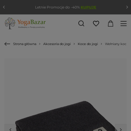
Letnie Promocje do -40%
KUPUJĘ
Strona główna
Akcesoria do jogi
Koce do jogi
Wełniany koc do