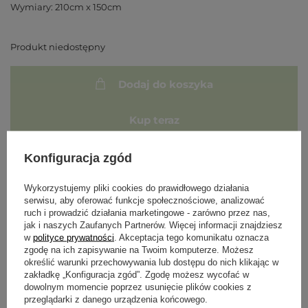
Wymiary: 210cm x 150cm
Produkt niedostępny
Dodaj do koszyka
Kup teraz
Powiadom mnie o dostępności produktu
Konfiguracja zgód
Wykorzystujemy pliki cookies do prawidłowego działania
serwisu, aby oferować funkcje społecznościowe, analizować
Darmowa i szybka dostawa od 100 zł
ruch i prowadzić działania marketingowe - zarówno przez nas,
30 dni na łatwy zwrot
jak i naszych Zaufanych Partnerów. Więcej informacji znajdziesz
w
polityce prywatności
. Akceptacja tego komunikatu oznacza
Bezpieczne zakupy
zgodę na ich zapisywanie na Twoim komputerze. Możesz
określić warunki przechowywania lub dostępu do nich klikając w
zakładkę „Konfiguracja zgód”. Zgodę możesz wycofać w
dowolnym momencie poprzez usunięcie plików cookies z
przeglądarki z danego urządzenia końcowego.