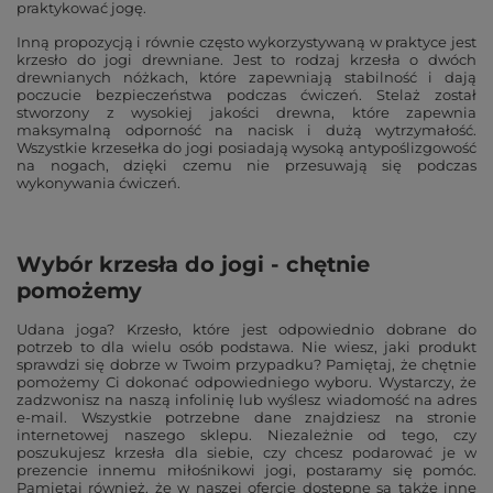
praktykować jogę.
Inną propozycją i równie często wykorzystywaną w praktyce jest
krzesło do jogi drewniane. Jest to rodzaj krzesła o dwóch
drewnianych nóżkach, które zapewniają stabilność i dają
poczucie bezpieczeństwa podczas ćwiczeń. Stelaż został
stworzony z wysokiej jakości drewna, które zapewnia
maksymalną odporność na nacisk i dużą wytrzymałość.
Wszystkie krzesełka do jogi posiadają wysoką antypoślizgowość
na nogach, dzięki czemu nie przesuwają się podczas
wykonywania ćwiczeń.
Wybór krzesła do jogi - chętnie
pomożemy
Udana joga? Krzesło, które jest odpowiednio dobrane do
potrzeb to dla wielu osób podstawa. Nie wiesz, jaki produkt
sprawdzi się dobrze w Twoim przypadku? Pamiętaj, że chętnie
pomożemy Ci dokonać odpowiedniego wyboru. Wystarczy, że
zadzwonisz na naszą infolinię lub wyślesz wiadomość na adres
e-mail. Wszystkie potrzebne dane znajdziesz na stronie
internetowej naszego sklepu. Niezależnie od tego, czy
poszukujesz krzesła dla siebie, czy chcesz podarować je w
prezencie innemu miłośnikowi jogi, postaramy się pomóc.
Pamiętaj również, że w naszej ofercie dostępne są także inne