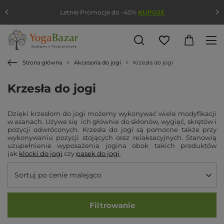
Letnie Promocje do -40%
KUPUJĘ
Strona główna
Akcesoria do jogi
Krzesła do jogi
Krzesła do jogi
Dzięki krzesłom do jogi możemy wykonywać wiele modyfikacji
w asanach. Używa się ich głównie do skłonów, wygięć, skrętów i
pozycji odwróconych. Krzesła do jogi są pomocne także przy
wykonywaniu pozycji stojących oraz relaksacyjnych. Stanowią
uzupełnienie wyposażenia jogina obok takich produktów
jak
klocki do jogi
czy
pasek do jogi
.
Sortuj po cenie malejąco
Filtrowanie