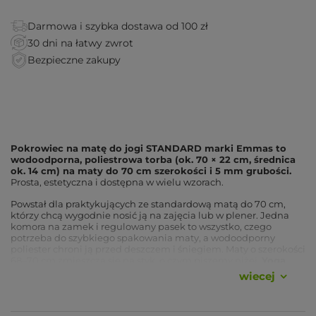
Darmowa i szybka dostawa od 100 zł
30 dni na łatwy zwrot
Bezpieczne zakupy
Pokrowiec na matę do jogi STANDARD marki Emmas to
wodoodporna, poliestrowa torba (ok. 70 × 22 cm, średnica
ok. 14 cm) na maty do 70 cm szerokości i 5 mm grubości.
Prosta, estetyczna i dostępna w wielu wzorach.
Powstał dla praktykujących ze standardową matą do 70 cm,
którzy chcą wygodnie nosić ją na zajęcia lub w plener. Jedna
komora na zamek i regulowany pasek to wszystko, czego
potrzeba do szybkiego spakowania maty, a wodoodporny
poliester chroni ją przed deszczem i śniegiem. Maty o szerokości
68–70 cm zmieszczą się na styk, o czym piszemy niżej.
Yoga
Bazar pomoże dobrać pokrowiec do rozmiaru Twojej maty.
wiecej
Zalety