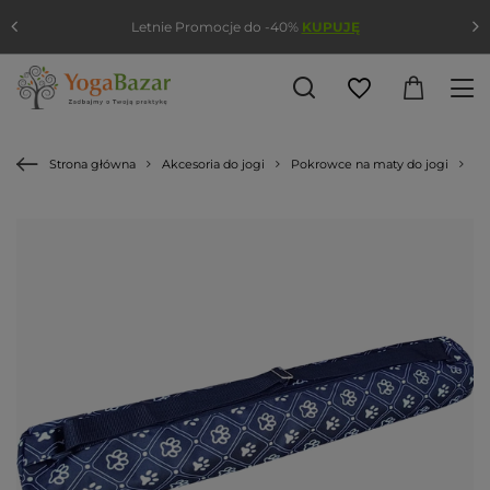
Letnie Promocje do -40%
KUPUJĘ
Strona główna
Akcesoria do jogi
Pokrowce na maty do jogi
Po