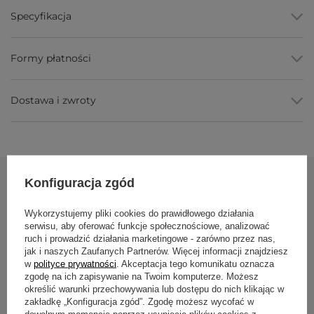
Specyfikacja
Wodoodporny poliester
, chroni matę przed
zamoknięciem oraz przed kurzem i zabrudzeniem w
domu.
Pojemność do maty 70 cm
, mieści maty do 70 cm
Formy płatności
szerokości i 5 mm grubości.
Komora na zamek
, matę wkładasz i wyjmujesz szybko.
Regulowany pasek
, nosisz pokrowiec na ramieniu lub w
poprzek ciała.
Dostawa i zwroty
Wiele wzorów
, szeroki wybór wzorów i kolorów do
własnego stylu.
Parametry
Konfiguracja zgód
Parametr
Wartość
Zobacz również
Marka /
Emmas STANDARD
Wykorzystujemy pliki cookies do prawidłowego działania
model
PROMOCJA
serwisu, aby oferować funkcje społecznościowe, analizować
ruch i prowadzić działania marketingowe - zarówno przez nas,
Materiał
100% poliester (wodoodporny)
Pokrowiec na 
jak i naszych Zaufanych Partnerów. Więcej informacji znajdziesz
Szary w kropki
w
polityce prywatności
. Akceptacja tego komunikatu oznacza
Wymiary
ok. 70 × 22 cm, średnica ok. 14 cm
zgodę na ich zapisywanie na Twoim komputerze. Możesz
pokrowca
53,13 zł
62,50 
określić warunki przechowywania lub dostępu do nich klikając w
Pojemność
maty do 70 cm szerokości, do 5 mm
zakładkę „Konfiguracja zgód”. Zgodę możesz wycofać w
Najniższa cena z 30 dn
grubości (68–70 cm na styk)
dowolnym momencie poprzez usunięcie plików cookies z