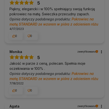
Pomoc w doborze:
tel. 690 447 426 (pon–pt 9:30–16:30),
5
info@yogabazar.pl.
Piękny, elegancki i w 100% spełniający swoją funkcję
Od 2014 roku doradzamy w doborze sprzętu do jogi i pilatesu.
pokrowiec na matę. Świeczka przecudny zapach.
Klienci często pytają nas, jaki pokrowiec pasuje do ich maty, a
Opinia dotyczy podobnego produktu:
Pokrowiec na
po naszym bezpłatnym doradztwie zwroty zdarzają się
naprawdę rzadko. Zanim kupisz, możesz do nas napisać lub
matę STANDARD ze wzorem w pióra z odcieniem różu
zadzwonić.
4/17/2023
0
0
Kolor / wzór
Wariant
Afrykańśki
. Pozostałe cechy są wspólne dla wszystkich
Monika
zweryfikowano
wariantów tego modelu.
5
Jakość w parze z ceną, polecam. Spełnia moje
O Yoga Bazar
oczekiwania w 100% .
Opinia dotyczy podobnego produktu:
Pokrowiec na
Yoga Bazar to polski sklep specjalistyczny z jogą i
pilatesem, działający od 2014 roku.
Nie sprzedajemy
matę STANDARD ze wzorem w pióra z odcieniem różu
wszystkiego, tylko selekcjonujemy sprzęt o najlepszym
7/18/2022
stosunku ceny do jakości i doradzamy, co naprawdę sprawdzi się
w Twojej praktyce. Obsługujemy praktykujących indywidualnie,
0
0
a także studia jogi i pilatesu, hotele i firmy. Blisko 19 000 opinii
klientów (ocena 4,9) i bezpłatne doradztwo telefoniczne oraz
mailowe to nasz sposób na to, żeby zakup był pewną,
długoterminową decyzją.
Agata
zweryfikowano