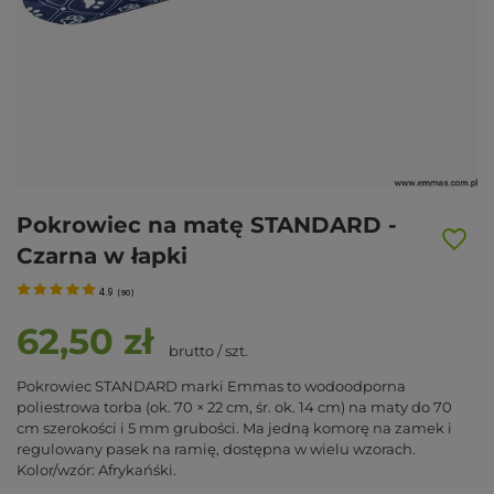
Pokrowiec na matę STANDARD -
Czarna w łapki
4.9
(
90
)
62,50 zł
brutto
/
szt.
Pokrowiec STANDARD marki Emmas to wodoodporna
poliestrowa torba (ok. 70 × 22 cm, śr. ok. 14 cm) na maty do 70
cm szerokości i 5 mm grubości. Ma jedną komorę na zamek i
regulowany pasek na ramię, dostępna w wielu wzorach.
Kolor/wzór: Afrykańśki.