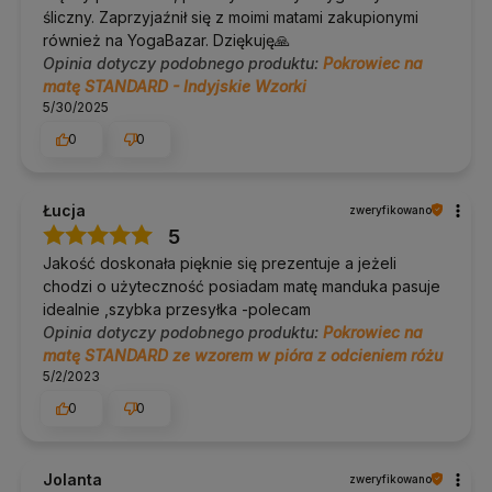
Maty o szerokości do 70 cm i grubości do 5 mm. Maty 68–70 cm
śliczny. Zaprzyjaźnił się z moimi matami zakupionymi
zmieszczą się na styk.
również na YogaBazar. Dziękuję🙏
Opinia dotyczy podobnego produktu:
Pokrowiec na
Czy pokrowiec jest wodoodporny?
matę STANDARD - Indyjskie Wzorki
5/30/2025
Tak. Wodoodporny poliester chroni matę przed deszczem,
śniegiem oraz kurzem podczas przechowywania.
0
0
Czy można go prać?
Tak, w pralce.
Łucja
zweryfikowano
5
Jak nosi się pokrowiec?
Jakość doskonała pięknie się prezentuje a jeżeli
Na regulowanym pasku, na ramieniu lub w poprzek ciała.
chodzi o użyteczność posiadam matę manduka pasuje
idealnie ,szybka przesyłka -polecam
Czy dostępny jest w różnych wzorach?
Opinia dotyczy podobnego produktu:
Pokrowiec na
matę STANDARD ze wzorem w pióra z odcieniem różu
Tak, w szerokim wyborze wzorów i kolorów.
5/2/2023
0
0
Dodatkowe informacje
Dostawa:
Polska i UE, darmowa od 100 zł.
Zwroty:
14 dni bez podania przyczyny.
Jolanta
zweryfikowano