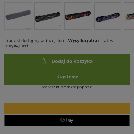
Produkt dostępny w dużej ilości
Wysyłka
jutro
(4 szt. w
magazynie)
Dodaj do koszyka
Kup teraz
Możesz kupić także poprzez: