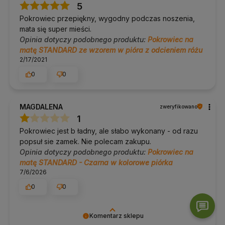
5
Nie wiesz, czy Twoja mata zmieści się w pokrowcu STANDARD?
Napisz lub zadzwoń. Pomożemy dobrać rozmiar.
Pokrowiec przepiękny, wygodny podczas noszenia,
mata się super mieści.
Yoga Bazar to specjaliści od
mat do jogi
, w naszej ofercie
znajdziesz ich ponad 200 rodzajów:
maty do jogi oferta
.
Opinia dotyczy podobnego produktu:
Pokrowiec na
matę STANDARD ze wzorem w pióra z odcieniem różu
W naszej ofercie znajdziesz także:
2/17/2021
klocki do jogi
0
0
paski do jogi
wałki do jogi
inne akcesoria do jogi
MAGDALENA
zweryfikowano
W razie pytań napisz lub zadzwoń do nas
690 447 426
1
Pokrowiec jest b ładny, ale słabo wykonany - od razu
popsuł sie zamek. Nie polecam zakupu.
Opinia dotyczy podobnego produktu:
Pokrowiec na
matę STANDARD - Czarna w kolorowe piórka
7/6/2026
0
0
Komentarz sklepu