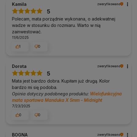
Kamila
zweryfikowano
5
Polecam, mata porządnie wykonana, o adekwatnej
wadze w stosunku do rozmiaru. Warto w nią
zainwestować.
11/6/2025
1
0
Dorota
zweryfikowano
5
Mata jest bardzo dobra. Kupiłam już drugą. Kolor
bardzo mi się podoba.
Opinia dotyczy podobnego produktu:
Wielofunkcyjna
mata sportowa Manduka X 5mm - Midnight
7/23/2025
0
0
BOGNA
zweryfikowano