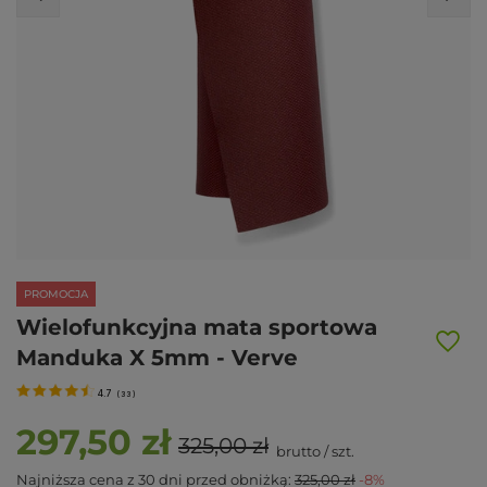
PROMOCJA
Wielofunkcyjna mata sportowa
Manduka X 5mm - Verve
4.7
(
33
)
297,50 zł
325,00 zł
brutto
/
szt.
Najniższa cena z 30 dni przed obniżką:
325,00 zł
-8%