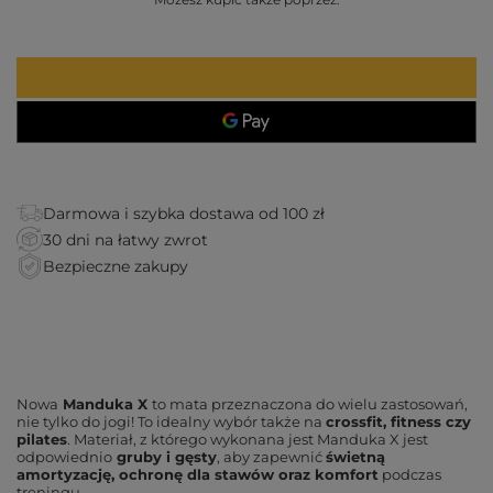
Darmowa i szybka dostawa od 100 zł
30 dni na łatwy zwrot
Bezpieczne zakupy
Nowa
Manduka X
to mata przeznaczona do wielu zastosowań,
nie tylko do jogi! To idealny wybór także na
crossfit, fitness czy
pilates
. Materiał, z którego wykonana jest Manduka X jest
odpowiednio
gruby i gęsty
, aby zapewnić
świetną
amortyzację, ochronę dla stawów oraz komfort
podczas
treningu.