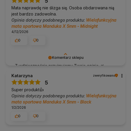
5
Mata naprawdę nie ślizga się. Osoba obdarowana nią
jest bardzo zadowolna.
Opinia dotyczy podobnego produktu:
Wielofunkcyjna
mata sportowa Manduka X 5mm - Midnight
4/12/2026
0
0
Komentarz sklepu
Z wdzięcznością przyjmujemy Twoją opinię 🌿
Namaste.
Katarzyna
zweryfikowano
5
Super produkt👍️
Opinia dotyczy podobnego produktu:
Wielofunkcyjna
mata sportowa Manduka X 5mm - Black
1/2/2026
0
0