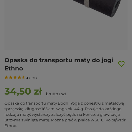
Opaska do transportu maty do jogi
Ethno
4.7
(
33
)
34,50 zł
brutto
/
szt.
Opaska do transportu maty Bodhi Yoga z poliestru z metalową
sprzączką, długość 165 cm, waga ok. 44 g. Pasuje do każdego
rodzaju maty: wystarczy założyć pętle na końce, a grawitacja
utrzyma zwiniętą matę. Można prać w pralce w 30°C. Kolor/wzór:
Ethno.