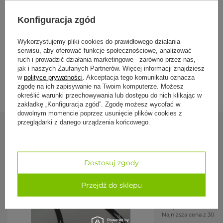
różnej grubości.
Specyfikacja
Metalowa sprzączka
, pewnie utrzymuje ustawioną
Konfiguracja zgód
długość.
Lekka, ok. 44 g
, praktycznie nie dodaje ciężaru.
Pranie w pralce
, w temperaturze do 30°C.
Formy płatności
Wykorzystujemy pliki cookies do prawidłowego działania
serwisu, aby oferować funkcje społecznościowe, analizować
ruch i prowadzić działania marketingowe - zarówno przez nas,
Parametry
jak i naszych Zaufanych Partnerów. Więcej informacji znajdziesz
Dostawa i zwroty
w
polityce prywatności
. Akceptacja tego komunikatu oznacza
Parametr
Wartość
zgodę na ich zapisywanie na Twoim komputerze. Możesz
określić warunki przechowywania lub dostępu do nich klikając w
Marka
Bodhi Yoga
zakładkę „Konfiguracja zgód”. Zgodę możesz wycofać w
dowolnym momencie poprzez usunięcie plików cookies z
Materiał
poliester
przeglądarki z danego urządzenia końcowego.
Sprzączka
metal
Zobacz również
Długość
165 cm
PROMOCJA
Dostosuj zgody
Waga
ok. 44 g
Opaska zacisko
Zastosowanie
transport zwiniętej maty (każdy rodzaj)
Przejdź do sklepu
maty do jogi - 
Pranie
pralka do 30°C
18,33 zł
22,90 
Najniższa cena z 30 dn