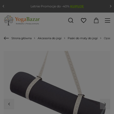
Letnie Promocje do -40%
KUPUJĘ
Strona główna
Akcesoria do jogi
Paski do maty do jogi
Opaska 