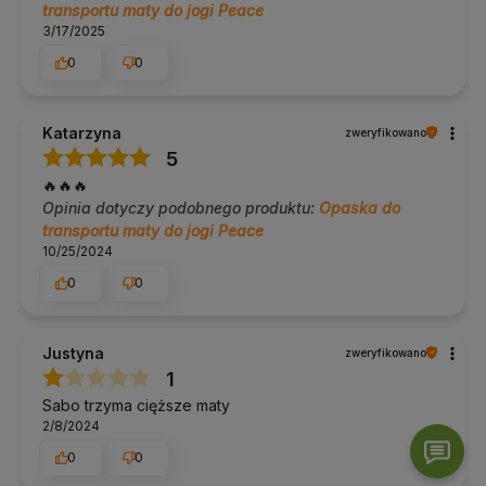
Doradzimy.
transportu maty do jogi Peace
3/17/2025
Yoga Bazar to specjaliści od
mat do jogi
, w naszej ofercie
znajdziesz ich ponad 200 rodzajów:
maty do jogi oferta
.
0
0
W naszej ofercie znajdziesz także:
klocki do jogi
Katarzyna
zweryfikowano
paski do jogi
5
wałki do jogi
inne akcesoria do jogi
🔥🔥🔥
Opinia dotyczy podobnego produktu:
Opaska do
W razie pytań napisz lub zadzwoń do nas
690 447 426
transportu maty do jogi Peace
10/25/2024
0
0
Justyna
zweryfikowano
1
Sabo trzyma cięższe maty
2/8/2024
0
0