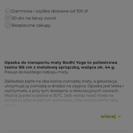
Darmowa i szybka dostawa od 100 zł
30 dni na łatwy zwrot
Bezpieczne zakupy
Opaska do transportu maty Bodhi Yoga to poliestrowa
taśma 165 cm z metalową sprzączką, ważąca ok. 44 g.
Pasuje do każdego rodzaju maty.
Zakładasz pętle na oba końce zwiniętej maty, a grawitacja
utrzymuje ją zwiniętą w drodze na zajęcia. Opaska jest lekka i
wytrzymała, a przy tym dostępna w dekoracyjnych wzorach.
Można ją prać w pralce w 30°C. Jeśli wolisz nosić matę na
ramieniu albo w pełnym pokrowcu, niżej wskazujemy taką
opcję.
wiecej
Zalety
Do każdego rodzaju maty
, pętle dopasowują się do mat