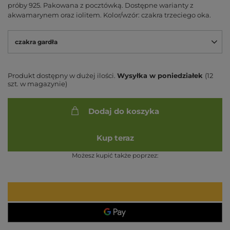
próby 925. Pakowana z pocztówką. Dostępne warianty z
akwamarynem oraz iolitem. Kolor/wzór: czakra trzeciego oka.
czakra gardła
Produkt dostępny w dużej ilości
Wysyłka
w poniedziałek
(12
szt. w magazynie)
Dodaj do koszyka
Kup teraz
Możesz kupić także poprzez: