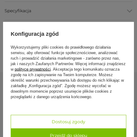
Regulowany nylonowy sznurek
, dopasujesz obwód do
nadgarstka.
Specyfikacja
Kamień półszlachetny
, akwamaryn lub iolit, zależnie od
wariantu.
Gotowa na prezent
, pakowana z pocztówką.
Formy płatności
Konfiguracja zgód
Parametry
Wykorzystujemy pliki cookies do prawidłowego działania
Dostawa i zwroty
Parametr
Wartość
serwisu, aby oferować funkcje społecznościowe, analizować
ruch i prowadzić działania marketingowe - zarówno przez nas,
Typ
bransoletka z kamieniem
jak i naszych Zaufanych Partnerów. Więcej informacji znajdziesz
półszlachetnym
w
polityce prywatności
. Akceptacja tego komunikatu oznacza
zgodę na ich zapisywanie na Twoim komputerze. Możesz
Metal
srebro próby 925
określić warunki przechowywania lub dostępu do nich klikając w
Sznurek
nylonowy, regulowany
zakładkę „Konfiguracja zgód”. Zgodę możesz wycofać w
Zobacz również
dowolnym momencie poprzez usunięcie plików cookies z
Kamień
akwamaryn / iolit
przeglądarki z danego urządzenia końcowego.
(wariant)
Opakowanie
z pocztówką
Bransoletka ma
Dostosuj zgody
49,50 zł
Dla kogo
Przejdź do sklepu