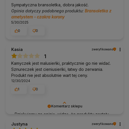
Sympatyczna bransoletka, dobra jakość.
Opinia dotyczy podobnego produktu:
Bransoletka z
ametystem - czakra korony
5/30/2025
0
0
Kasia
zweryfikowano
1
Kamyczek jest malusieńki, praktycznie go nie widać.
Sznureczek jest cieniusieńki, łatwy do zerwania.
Produkt nie jest absolutnie wart tej ceny.
12/30/2024
1
0
Komentarz sklepu
Dziękujemy za opinię, widzę, że produkty zostały
już odesłane, tak jak zwrot środków.
Justyna
zweryfikowano