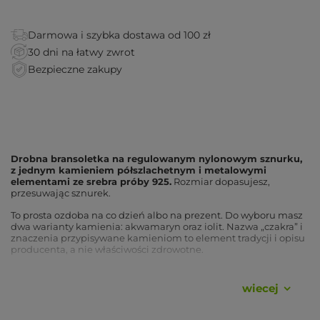
Darmowa i szybka dostawa od 100 zł
30 dni na łatwy zwrot
Bezpieczne zakupy
Drobna bransoletka na regulowanym nylonowym sznurku,
z jednym kamieniem półszlachetnym i metalowymi
elementami ze srebra próby 925.
Rozmiar dopasujesz,
przesuwając sznurek.
To prosta ozdoba na co dzień albo na prezent. Do wyboru masz
dwa warianty kamienia: akwamaryn oraz iolit. Nazwa „czakra” i
znaczenia przypisywane kamieniom to element tradycji i opisu
producenta, a nie właściwości zdrowotne.
Zalety
wiecej
Srebro próby 925
, metalowe elementy bransoletki.