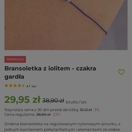
PROMOCJA
Bransoletka z iolitem - czakra
gardła
4.7
(
60
)
29,95 zł
38,90 zł
brutto
/
szt.
Najniższa cena z 30 dni przed obniżką:
31,12 zł
-3%
Cena regularna:
38,90 zł
-23%
Drobna bransoletka na regulowanym nylonowym sznurku, z
jednym kamieniem półszlachetnym i elementami ze srebra