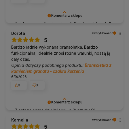
W naszej ofercie znajdziesz także:
klocki do jogi
Komentarz sklepu
paski do jogi
Dziękujemy za Twoją opinię 🙏 Każda z nich jest dla
wałki do jogi
inne akcesoria do jogi
nas bardzo cenna.
Dorota
zweryfikowano
W razie pytań napisz lub zadzwoń do nas
690 447 426
5
Bardzo ładnie wykonana bransoletka. Bardzo
funkcjonalna, idealnie znosi różne warunki, noszę ją
cały czas.
Opinia dotyczy podobnego produktu:
Bransoletka z
kamieniem granatu - czakra korzenia
6/9/2026
0
0
Komentarz sklepu
Z całego serca dziękujemy 🌿 Życzymy Ci
uważności i lekkości każdego dnia.
Kornelia
zweryfikowano
5