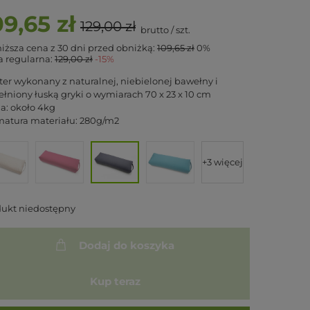
09,65 zł
129,00 zł
brutto
/
szt.
iższa cena z 30 dni przed obniżką:
109,65 zł
0%
 regularna:
129,00 zł
-15%
ter wykonany z naturalnej, niebielonej bawełny i
łniony łuską gryki o wymiarach 70 x 23 x 10 cm
a: około 4kg
atura materiału: 280g/m2
+3 więcej
dukt niedostępny
Dodaj do koszyka
Kup teraz