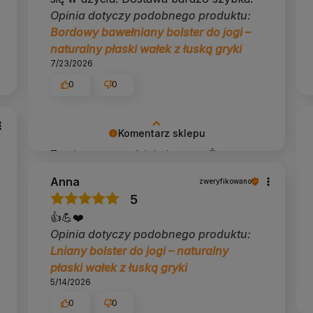
Opinia dotyczy podobnego produktu:
Bordowy bawełniany bolster do jogi –
naturalny płaski wałek z łuską gryki
7/23/2026
0
0
Komentarz sklepu
Z całego serca dziękujemy 🌿 Życzymy
Ci uważności i lekkości każdego dnia.
Anna
zweryfikowano
5
👍️💪❤️
Opinia dotyczy podobnego produktu:
Lniany bolster do jogi – naturalny
płaski wałek z łuską gryki
5/14/2026
0
0