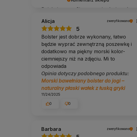
Dziękujemy 🌿 Cieszymy się, że jesteś z
nami — zapraszamy do ponownych
Alicja
zweryfikowano
odwiedzin.
5
Bolster jest dobrze wykonany, łatwo
będzie wyprać zewnętrzną poszewkę i
dodatkowo ma piękny morski kolor-
ciemniejszy niż na zdjęciu. Mi to
odpowiada
Opinia dotyczy podobnego produktu:
Morski bawełniany bolster do jogi –
naturalny płaski wałek z łuską gryki
11/24/2025
0
0
Barbara
zweryfikowano
5