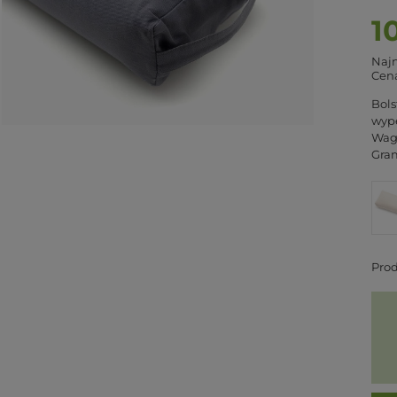
1
Najn
Cena
Bols
wype
Wag
Gram
Pro