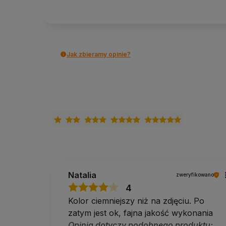
W razie pytań napisz lub zadzwoń do nas
690 447 426
Jak zbieramy opinie?
Natalia
zweryfikowano
4
Kolor ciemniejszy niż na zdjęciu. Po
zatym jest ok, fajna jakość wykonania
Opinia dotyczy podobnego produktu: