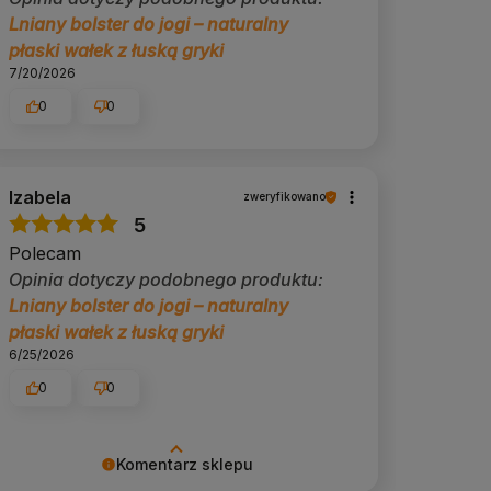
Lniany bolster do jogi – naturalny
płaski wałek z łuską gryki
7/20/2026
0
0
Izabela
zweryfikowano
5
Polecam
Opinia dotyczy podobnego produktu:
Lniany bolster do jogi – naturalny
płaski wałek z łuską gryki
6/25/2026
0
0
Komentarz sklepu