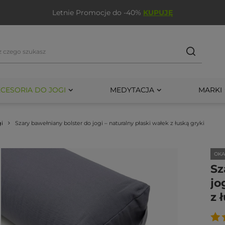
wy miesiąc w PortalYogi przy zakupie dowolnego produktu
K
CESORIA DO JOGI
MEDYTACJA
MARKI
gi
Szary bawełniany bolster do jogi – naturalny płaski wałek z łuską gryki
OKA
Sz
jo
z 