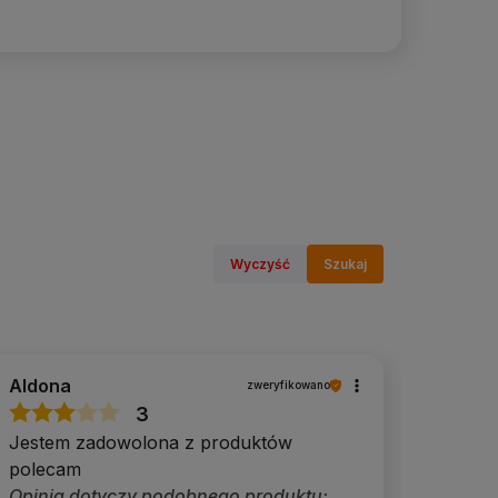
Wyczyść
Szukaj
Aldona
zweryfikowano
3
Jestem zadowolona z produktów
polecam
Opinia dotyczy podobnego produktu: