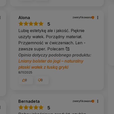
Alona
zweryfikowano
5
Lubię estetykę ale i jakość. Pięknie
uszyty wałek. Porządny materiał.
Przyjemność w ćwiczeniach. Len -
zawsze super. Polecam 🥰
Opinia dotyczy podobnego produktu:
Lniany bolster do jogi – naturalny
płaski wałek z łuską gryki
8/11/2025
0
0
Bernadeta
zweryfikowano
5