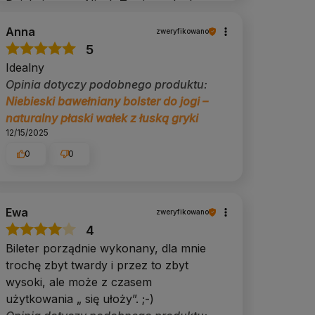
Dziękujemy 💫 Niech Twoja praktyka
rozwija się w harmonii.
Anna
zweryfikowano
5
Idealny
Opinia dotyczy podobnego produktu:
Niebieski bawełniany bolster do jogi –
naturalny płaski wałek z łuską gryki
12/15/2025
0
0
Ewa
zweryfikowano
4
Bileter porządnie wykonany, dla mnie
trochę zbyt twardy i przez to zbyt
wysoki, ale może z czasem
użytkowania „ się ułoży”. ;-)