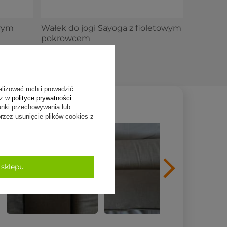
arym
Wałek do jogi Sayoga z fioletowym
pokrowcem
159,00 zł
alizować ruch i prowadzić
sz w
polityce prywatności
.
unki przechowywania lub
zez usunięcie plików cookies z
 sklepu