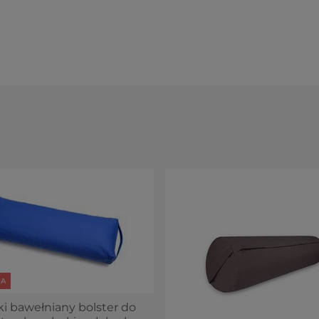
sowuje się do kształtu głowy i kręgosłupa
.
ię.
, wałek do jogi odciąża odcinek
.
Otwiera też klatkę piersiową, umożliwiając
 pośladkami w siadzie albo przysiadzie jogicznym
rtowo. Łuska gryki dodatkowo wykonuje w tym czasie
zkę do medytacji, koce do jogi lub klocki.
Jeśli
a się z naszą ofertą.
gryczanej
we korzyści zdrowotne, jakie daje łuska gryki.
 powietrza, co sprawia, że wałek do jogi się
nie
 łuska
nie nasiąka wodą,
więc pot i wilgoć jej
kę wystarczy zdjąć i wyprać, łuskę zaś odświeżyć na
JA
 szczególnych warunków do przechowania -
umieść go,
ki bawełniany bolster do
wytu na końcu.