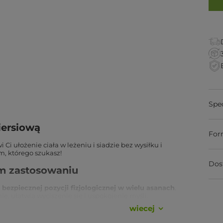
Spe
piersiową
For
 Ci ułożenie ciała w leżeniu i siadzie bez wysiłku i
m, którego szukasz!
Dos
im zastosowaniu
bezpiecznej pozycji fizjologicznej w wielu asanach
.
, ułatwia wyciszenie się i uspokojenie myśli.
wiecej
owania. Jego działanie szczególnie
doceniają jednak
ostatecznie silne i elastyczne, aby swobodnie wykonać