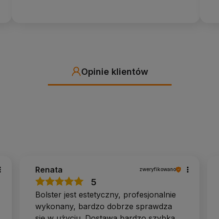
Opinie klientów
Renata
zweryfikowano
5
Bolster jest estetyczny, profesjonalnie
wykonany, bardzo dobrze sprawdza
się w użyciu. Dostawa bardzo szybka.