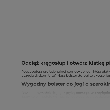
Odciąż kręgosłup i otwórz klatkę 
Potrzebujesz profesjonalnej pomocy do jogi, która ułatwi
uczucia dyskomfortu? Nasz bolster do jogi to akcesoriu
Wygodny bolster do jogi o szerok
Bawełniany wałek do jogi z gryką
pomaga w przyjęciu 
Szary kolor modelu wzmacnia jego odprężające działanie
Bolster do jogi sprawdza się na każdym etapie zaawans
osoby początkujące,
których mięśnie nie są jeszcze d