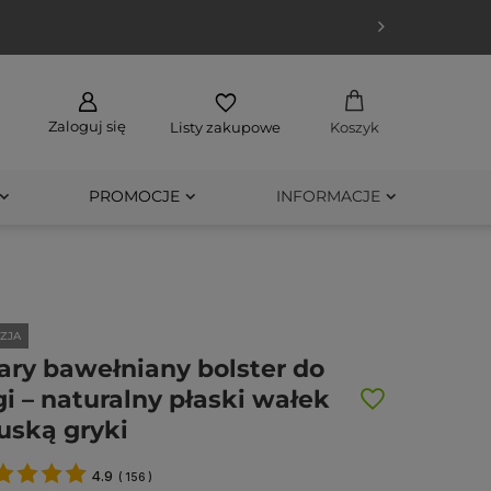
UPUJĘ
Zaloguj się
Listy zakupowe
Koszyk
PROMOCJE
INFORMACJE
ZJA
ary bawełniany bolster do
gi – naturalny płaski wałek
łuską gryki
4.9
(
156
)