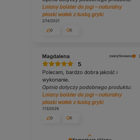
Lniany bolster do jogi – naturalny
płaski wałek z łuską gryki
2/14/2021
0
0
Magdalena
zweryfikowano
5
Polecam, bardzo dobra jakość i
wykonanie.
Opinia dotyczy podobnego produktu:
Lniany bolster do jogi – naturalny
płaski wałek z łuską gryki
7/3/2026
0
0
Komentarz sklepu