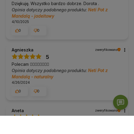
Dziękuję. Wszystko bardzo dobrze. Dorota .
Opinia dotyczy podobnego produktu:
Neti Pot z
Mandalą - jadeitowy
4/10/2025
0
0
Agnieszka
zweryfikowano
5
Polecam 🧚‍♀️🧚‍♀️🧚‍♀️🧚‍♀️
Opinia dotyczy podobnego produktu:
Neti Pot z
Mandalą - naturalny
4/26/2024
0
0
Aneta
zweryfikowano
5
Jeszcze nie używałam, ale prezentuje się przepięknie
1/20/2024