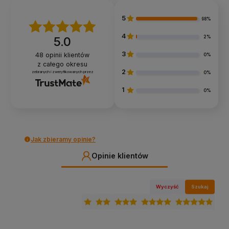
5
98%
4
2%
5.0
3
48
opinii klientów
0%
z całego okresu
2
zebranych i zweryfikowanych przez
0%
1
0%
Jak zbieramy opinie?
Opinie klientów
Wyczyść
Szukaj