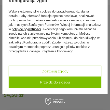
Konfiguracja zgód
W naszej ofercie znajdziesz także:
Wykorzystujemy pliki cookies do prawidłowego działania
klocki do jogi
serwisu, aby oferować funkcje społecznościowe, analizować
Zobacz również
paski do jogi
ruch i prowadzić działania marketingowe - zarówno przez nas,
wałki do jogi
jak i naszych Zaufanych Partnerów. Więcej informacji znajdziesz
inne akcesoria do jogi
w
polityce prywatności
. Akceptacja tego komunikatu oznacza
zgodę na ich zapisywanie na Twoim komputerze. Możesz
W razie pytań napisz lub zadzwoń do nas
690 447 426
Neti Pot z Mand
określić warunki przechowywania lub dostępu do nich klikając w
zakładkę „Konfiguracja zgód”. Zgodę możesz wycofać w
54,50 zł
dowolnym momencie poprzez usunięcie plików cookies z
przeglądarki z danego urządzenia końcowego.
Dostosuj zgody
Przejdź do sklepu
Neti Pot z Mandalą - wodny
54,50 zł