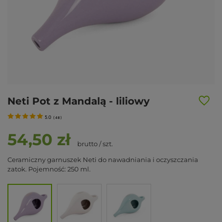
Neti Pot z Mandalą - liliowy
5.0
(
48
)
54,50 zł
brutto
/
szt.
Ceramiczny garnuszek Neti do nawadniania i oczyszczania
zatok. Pojemność: 250 ml.