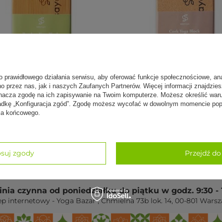
o prawidłowego działania serwisu, aby oferować funkcje społecznościowe, an
no przez nas, jak i naszych Zaufanych Partnerów. Więcej informacji znajdzie
nacza zgodę na ich zapisywanie na Twoim komputerze. Możesz określić war
ek bambusowy Sayoga
Klocek korkowy Sayoga
kładkę „Konfiguracja zgód”. Zgodę możesz wycofać w dowolnym momencie popr
nia końcowego.
0 zł
79,00 zł
suj zgody
Przejdź do
linia czynna od poniedziałku do piątku w godz. 9:30 - 
ep internetowy - Yoga Bazar
,
Chmielna 73b lok. 14
,
00-801
Warsz