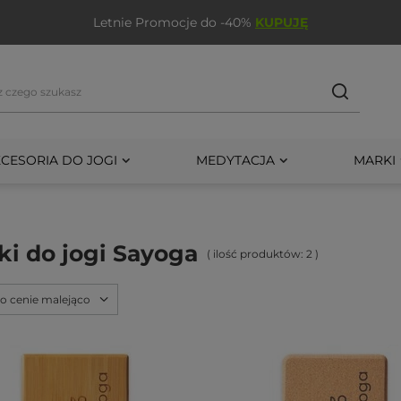
Letnie Promocje do -40%
KUPUJĘ
CESORIA DO JOGI
MEDYTACJA
MARKI
ki do jogi Sayoga
( ilość produktów:
2
)
po cenie malejąco