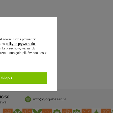
alizować ruch i prowadzić
sz w
polityce prywatności
.
unki przechowywania lub
zez usunięcie plików cookies z
 sklepu
16:30
info@yogabazar.pl
awa