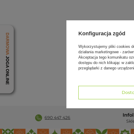
Konfiguracja zgód
Wykorzystujemy pliki cookies d
działania marketingowe - zarów
Akceptacja tego komunikatu oz
Kloc
dostępu do nich klikając w za
przeglądarki z danego urządze
89,0
Dosto
Info
690 447 426
Skl