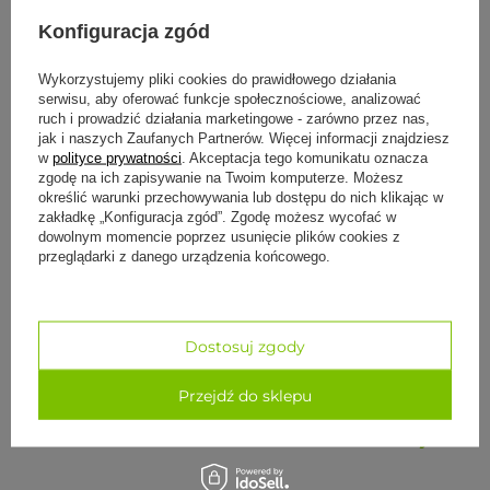
Konfiguracja zgód
Darmowa i szybka dostawa od 100 zł
30 dni na łatwy zwrot
Wykorzystujemy pliki cookies do prawidłowego działania
serwisu, aby oferować funkcje społecznościowe, analizować
Bezpieczne zakupy
ruch i prowadzić działania marketingowe - zarówno przez nas,
jak i naszych Zaufanych Partnerów. Więcej informacji znajdziesz
w
polityce prywatności
. Akceptacja tego komunikatu oznacza
zgodę na ich zapisywanie na Twoim komputerze. Możesz
określić warunki przechowywania lub dostępu do nich klikając w
zakładkę „Konfiguracja zgód”. Zgodę możesz wycofać w
dowolnym momencie poprzez usunięcie plików cookies z
OMM Yoga OmmClean Spray to zapachowy płyn do mycia i
przeglądarki z danego urządzenia końcowego.
odświeżania mat do jogi o pojemności 500 ml.
Producent
opisuje go jako środek oparty na składnikach roślinnych, który
usuwa zabrudzenia i pot oraz pozostawia zapach.
To spray do bieżącej pielęgnacji maty po praktyce. Dostępny jest
w trzech zapachach, więc dobierzesz go do własnych
Dostosuj zgody
preferencji. Przy każdej macie sprawdź zalecenia producenta co
do środków czyszczących dla danego materiału, zwłaszcza przy
Przejdź do sklepu
naturalnym kauczuku.
Yoga Bazar pomoże dobrać środek do
materiału Twojej maty.
wiecej
Zalety