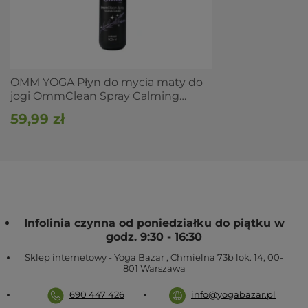
Dla kogo jest
Dla praktykujących, którzy chcą regularnie odświeżać
matę po sesji.
Dla osób preferujących formułę roślinną wg deklaracji
OMM YOGA Płyn do mycia maty do
producenta.
Dla ceniących wybór zapachu i większą pojemność.
jogi OmmClean Spray Calming
Lavender 500ml
59,99 zł
Dla kogo nie jest
Do mat z naturalnego kauczuku wymagających
dedykowanej pielęgnacji
, do nich rozważ środek
przeznaczony do kauczuku
Manduka Mat Restore (środek
do mat kauczukowych)
.
Sposób użycia (wg producenta)
Infolinia czynna od poniedziałku do piątku w
godz. 9:30 - 16:30
Spryskaj powierzchnię maty po praktyce.
Przetrzyj miękką ściereczką.
Sklep internetowy - Yoga Bazar
,
Chmielna 73b lok. 14
,
00-
Pozostaw matę do wyschnięcia przed zwinięciem.
801
Warszawa
690 447 426
info@yogabazar.pl
Dobierz do kompletu