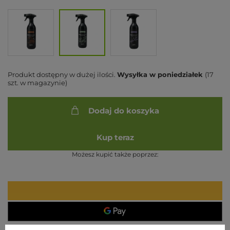
Produkt dostępny w dużej ilości
Wysyłka
w poniedziałek
(17
szt. w magazynie)
Dodaj do koszyka
Kup teraz
Możesz kupić także poprzez: