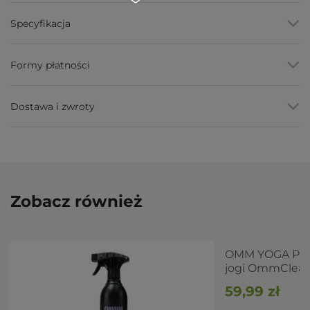
Wygodny rozpylacz 500 ml
, starcza na dłużej przy
Specyfikacja
regularnym czyszczeniu.
Formuła roślinna wg producenta
, deklarowana jako
naturalna.
Trzy zapachy
, Calming Lavender, Eucalyptus i Grapefruit.
Formy płatności
Do bieżącego czyszczenia
, usuwa pot i zabrudzenia po
praktyce wg producenta.
Dostawa i zwroty
Parametry
Parametr
Wartość
Marka
Omm Yoga
Pojemność
500 ml
Zobacz również
Zapachy
Calming Lavender, Eucalyptus,
Grapefruit
Skład wg
oparty na składnikach roślinnych i
OMM YOGA Płyn
producenta
mineralnych
jogi OmmClean 
500ml
Zastosowanie
bieżące mycie i odświeżanie mat do
59,99 zł
jogi