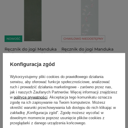
NOWOŚĆ
CHWILOWO NIEDOSTĘPNY
Ręcznik do jogi Manduka
Ręcznik do jogi Manduka
Yogitoes - Nectar Blossom
Yogitoes - Flock
335,00 zł
285,00 zł
Konfiguracja zgód
Do koszyka
Do koszyka
Wykorzystujemy pliki cookies do prawidłowego działania
serwisu, aby oferować funkcje społecznościowe, analizować
ruch i prowadzić działania marketingowe - zarówno przez nas,
jak i naszych Zaufanych Partnerów. Więcej informacji znajdziesz
w
polityce prywatności
. Akceptacja tego komunikatu oznacza
zgodę na ich zapisywanie na Twoim komputerze. Możesz
określić warunki przechowywania lub dostępu do nich klikając w
zakładkę „Konfiguracja zgód”. Zgodę możesz wycofać w
dowolnym momencie poprzez usunięcie plików cookies z
przeglądarki z danego urządzenia końcowego.