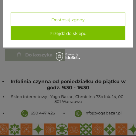
CHWILOWO NIEDOSTĘPNY
Dostosuj zgody
Ręcznik do jogi Manduka
Yogitoes - Charm
Przejdź do sklepu
285,00 zł
Do koszyka
Infolinia czynna od poniedziałku do piątku w
godz. 9:30 - 16:30
Sklep internetowy - Yoga Bazar
,
Chmielna 73b lok. 14
,
00-
801
Warszawa
690 447 426
info@yogabazar.pl