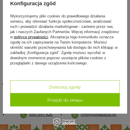
Konfiguracja zgód
OKAZJA
CHWILOWO NIEDOSTĘPNY
Mata do pilatesu Phoenix
Mata do pilatesu Phoenix
Wykorzystujemy pliki cookies do prawidłowego działania
Fitness 1 cm - czarny
Fitness 1 cm - różowy
serwisu, aby oferować funkcje społecznościowe, analizować
ruch i prowadzić działania marketingowe - zarówno przez nas,
99,99 zł
99,99 zł
69,99 zł
69,99 zł
jak i naszych Zaufanych Partnerów. Więcej informacji znajdziesz
w
polityce prywatności
. Akceptacja tego komunikatu oznacza
Cena regularna:
99,99 zł
-30%
Cena regularna:
99,99 zł
-30%
zgodę na ich zapisywanie na Twoim komputerze. Możesz
Najniższa cena z 30 dni przed
Najniższa cena z 30 dni przed
obniżką:
69,99 zł
0%
obniżką:
69,99 zł
0%
określić warunki przechowywania lub dostępu do nich klikając w
zakładkę „Konfiguracja zgód”. Zgodę możesz wycofać w
dowolnym momencie poprzez usunięcie plików cookies z
Do koszyka
Do koszyka
przeglądarki z danego urządzenia końcowego.
Infolinia czynna od poniedziałku do piątku w
Dostosuj zgody
godz. 9:30 - 16:30
Sklep internetowy - Yoga Bazar
,
Chmielna 73b lok. 14
,
00-
Przejdź do sklepu
801
Warszawa
690 447 426
info@yogabazar.pl