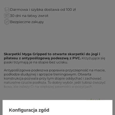
Darmowa i szybka dostawa od 100 zł
30 dni na łatwy zwrot
Bezpieczne zakupy
Skarpetki Myga Gripped to otwarte skarpetki do jogi i
pilatesu z antypoślizgową podeszwą z PVC.
Krzyżujące się
paski trzymają je na stopie bez ucisku.
Antypoślizgowa podeszwa poprawia przyczepność na macie,
podłodze studyjnej i sprzęcie treningowym. Otwarta
konstrukcja pozwala przy tym stopie oddychać i zachować
naturalne czucie podłoża. To dobry wybór, jeśli lubisz ćwiczyć
boso, ale zależy Ci na większej pewności w pozycjach.
Zalety
wiecej
Antypoślizgowa podeszwa z PVC
, pewna przyczepność
Konfiguracja zgód
na macie i podłodze.