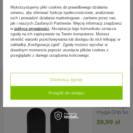
Otwarta konstrukcja z paskami krzyżowymi
,
Specyfikacja
dopasowanie bez ucisku, stopa oddycha.
Wykorzystujemy pliki cookies do prawidłowego działania
Wszechstronne zastosowanie
, joga, pilates, barre,
serwisu, aby oferować funkcje społecznościowe, analizować
reformer i inne zajęcia boso.
ruch i prowadzić działania marketingowe - zarówno przez nas,
Rozmiar uniwersalny
, dopasowuje się do większości
jak i naszych Zaufanych Partnerów. Więcej informacji znajdziesz
Formy płatności
stóp.
w
polityce prywatności
. Akceptacja tego komunikatu oznacza
zgodę na ich zapisywanie na Twoim komputerze. Możesz
określić warunki przechowywania lub dostępu do nich klikając w
Parametry
Dostawa i zwroty
zakładkę „Konfiguracja zgód”. Zgodę możesz wycofać w
dowolnym momencie poprzez usunięcie plików cookies z
Parametr
Wartość
przeglądarki z danego urządzenia końcowego.
Marka /
Myga Gripped
model
Materiał
powłoka: poliester; elementy
Dostosuj zgody
Zobacz również
antypoślizgowe: PVC
Przejdź do sklepu
Konstrukcja
otwarta, z krzyżującymi się paskami
Rozmiar
uniwersalny
Antypoślizgowe
myga Grip Soc
Kolor
czarny / szary
(wariant)
39,99 zł
Pielęgnacja
pranie w delikatnym cyklu, suszenie na
płasko, bez wybielaczy i płynów do płukania