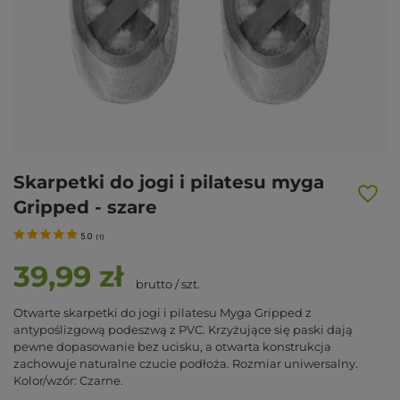
Skarpetki do jogi i pilatesu myga
Gripped - szare
5.0
(
1
)
39,99 zł
brutto
/
szt.
Otwarte skarpetki do jogi i pilatesu Myga Gripped z
antypoślizgową podeszwą z PVC. Krzyżujące się paski dają
pewne dopasowanie bez ucisku, a otwarta konstrukcja
zachowuje naturalne czucie podłoża. Rozmiar uniwersalny.
Kolor/wzór: Czarne.